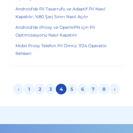
Android'de Pil Tasarrufu ve Adaptif Pil Nasıl
Kapatılır, %80 Şarj Sınırı Nasıl Açılır
Android'de iProxy ve OpenVPN için Pil
Optimizasyonu Nasıl Kapatılır
Mobil Proxy Telefon Pil Ömrü: 7/24 Operatör
Rehberi
‹
1
2
3
4
5
6
7
8
›