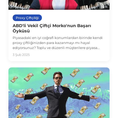
Proxy Çiftçiliği
ABD'li Vekil Çiftçi Morko'nun Başarı
Öyküsü
Piyasadaki en iyi coğrafi konumlardan birinde kendi
proxy çiftliğinizden para kazanmayı mı hayal
ediyorsunuz? Toplu ve düzenli müşterilere piyasa
fiyatının üzerinde bir fiyatla ve boş portlar olmadan
3 Şub 2025
proxy satmak mı istiyorsunuz? ABD'den güvenilir
proxy satıcımız Morko yolculuğunu paylaştı: bu
makalede okuyun veya YouTube kanalımızdaki
röportajın tamamını izleyin!