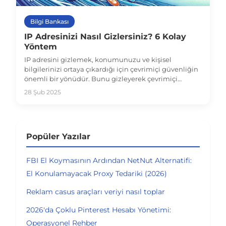
Bilgi Bankası
IP Adresinizi Nasıl Gizlersiniz? 6 Kolay
Yöntem
IP adresini gizlemek, konumunuzu ve kişisel
bilgilerinizi ortaya çıkardığı için çevrimiçi güvenliğin
önemli bir yönüdür. Bunu gizleyerek çevrimiçi
güvenliğinizi ve gizliliğinizi artırabilir, bilgisayar
28 Şub 2025
korsanlarının, reklamcıların ve diğerlerinin
etkinliklerinizi izlemesini zorlaştırabilirsiniz.
Popüler Yazılar
FBI El Koymasının Ardından NetNut Alternatifi:
El Konulamayacak Proxy Tedariki (2026)
Reklam casus araçları veriyi nasıl toplar
2026'da Çoklu Pinterest Hesabı Yönetimi:
Operasyonel Rehber