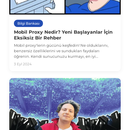
Bilgi Bankası
Mobil Proxy Nedir? Yeni Başlayanlar İçin
Eksiksiz Bir Rehber
Mobil proxy'lerin gücünü keşfedin! Ne olduklarını,
benzersiz özelliklerini ve sundukları faydaları
öğrenin. Kendi sunucunuzu kurmayı, en iyi
sağlayıcıyı seçmeyi ve mobil proxy'lerle para
3 Eyl 2024
kazanmayı öğrenin. Şimdi başlayın!