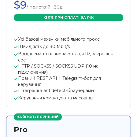
$9
/ пристрій · 30д
-20% ПРИ ОПЛАТІ ЗА РІК
Усі базові механіки мобільного проксі
Швидкість до 30 Mbit/s
Віддалена та планова ротація IP, закріплені
сесії
HTTP / SOCKS5 / SOCKS5 UDP (10 на
підключення)
Повний REST API + Telegram-бот для
керування
Інтеграції з antidetect-браузерами
Керування командою та масові дії
НАЙПОПУЛЯРНІШИЙ
Pro