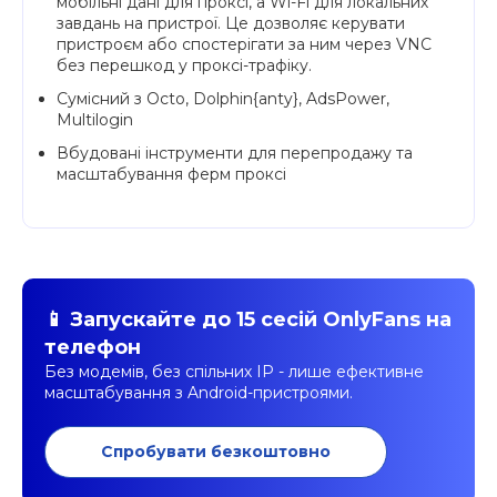
мобільні дані для проксі, а Wi-Fi для локальних
завдань на пристрої. Це дозволяє керувати
пристроєм або спостерігати за ним через VNC
без перешкод у проксі-трафіку.
Сумісний з Octo, Dolphin{anty}, AdsPower,
Multilogin
Вбудовані інструменти для перепродажу та
масштабування ферм проксі
📱 Запускайте до 15 сесій OnlyFans на
телефон
Без модемів, без спільних IP - лише ефективне
масштабування з Android-пристроями.
Спробувати безкоштовно