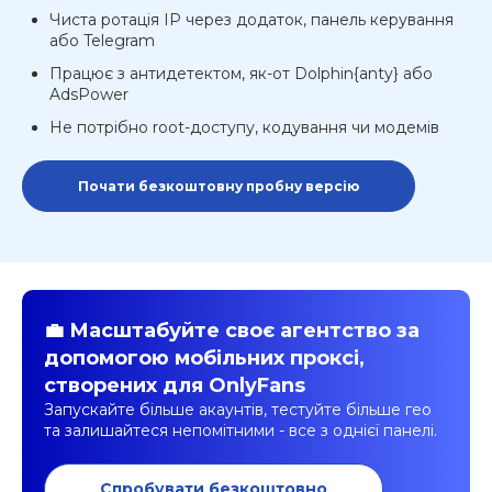
Чиста ротація IP через додаток, панель керування
або Telegram
Працює з антидетектом, як-от Dolphin{anty} або
AdsPower
Не потрібно root-доступу, кодування чи модемів
Почати безкоштовну пробну версію
💼 Масштабуйте своє агентство за
допомогою мобільних проксі,
створених для OnlyFans
Запускайте більше акаунтів, тестуйте більше гео
та залишайтеся непомітними - все з однієї панелі.
Спробувати безкоштовно