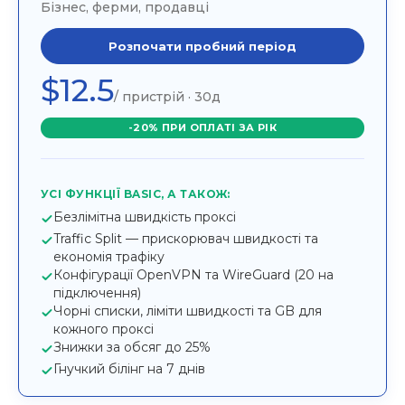
Бізнес, ферми, продавці
Розпочати пробний період
$12.5
/ пристрій · 30д
-20% ПРИ ОПЛАТІ ЗА РІК
УСІ ФУНКЦІЇ BASIC, А ТАКОЖ:
Безлімітна швидкість проксі
Traffic Split — прискорювач швидкості та
економія трафіку
Конфігурації OpenVPN та WireGuard (20 на
підключення)
Чорні списки, ліміти швидкості та GB для
кожного проксі
Знижки за обсяг до 25%
Гнучкий білінг на 7 днів