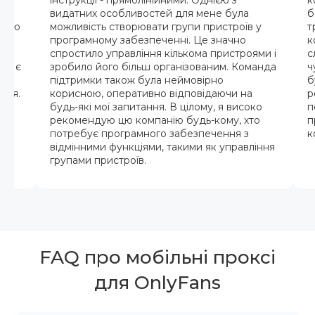
р я
інструкції - прямолінійними. Однією з
к
х
видатних особливостей для мене була
б
ндою
можливість створювати групи пристроїв у
т
програмному забезпеченні. Це значно
к
спростило управління кількома пристроями і
с
жди є
зробило його більш організованим. Команда
ч
рез
підтримки також була неймовірно
б
ися.
корисною, оперативно відповідаючи на
р
будь-які мої запитання. В цілому, я високо
п
рекомендую цю компанію будь-кому, хто
п
потребує програмного забезпечення з
к
відмінними функціями, такими як управління
групами пристроїв.
FAQ про мобільні проксі
для OnlyFans