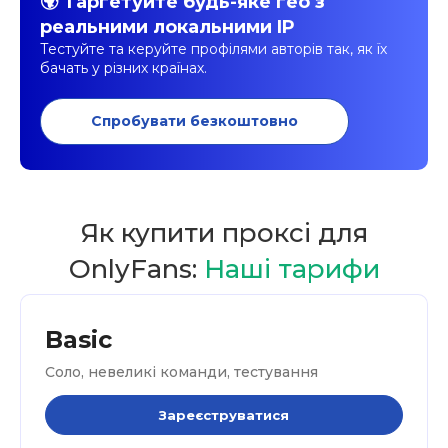
🌍 Таргетуйте будь-яке гео з
реальними локальними IP
Тестуйте та керуйте профілями авторів так, як їх
бачать у різних країнах.
Спробувати безкоштовно
Як купити проксі для
OnlyFans:
Наші тарифи
Basic
Соло, невеликі команди, тестування
Зареєструватися