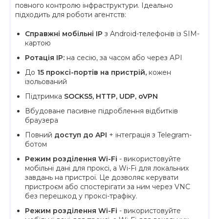
повного контролю інфраструктури. Ідеально
підходить для роботи агентств:
Справжні мобільні IP
з Android-телефонів із SIM-
картою
Ротація IP:
на сесію, за часом або через API
До
15 проксі-портів на пристрій,
кожен
ізольований
Підтримка
SOCKS5, HTTP, UDP, oVPN
Вбудоване пасивне підроблення відбитків
браузера
Повний
доступ до API
+ інтеграція з Telegram-
ботом
Режим розділення Wi-Fi
- використовуйте
мобільні дані для проксі, а Wi-Fi для локальних
завдань на пристрої. Це дозволяє керувати
пристроєм або спостерігати за ним через VNC
без перешкод у проксі-трафіку.
Режим розділення Wi-Fi
- використовуйте