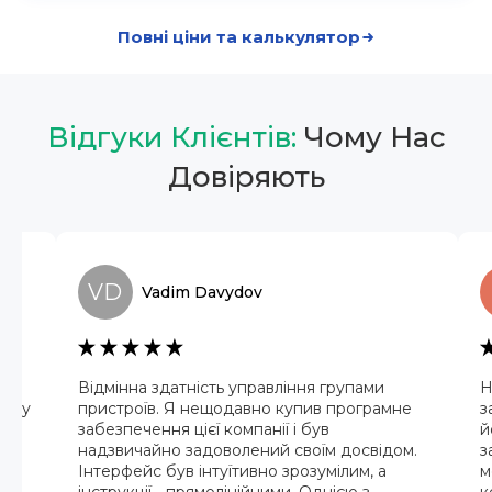
Повні ціни та калькулятор
Відгуки Клієнтів:
Чому Нас
Довіряють
VD
Vadim
Davydov
ї
Відмінна здатність управління групами
Н
ив у
пристроїв. Я нещодавно купив програмне
з
забезпечення цієї компанії і був
й
надзвичайно задоволений своїм досвідом.
з
е
Інтерфейс був інтуїтивно зрозумілим, а
м