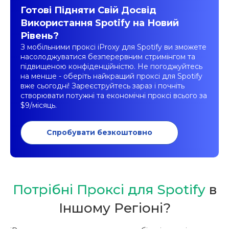
Готові Підняти Свій Досвід
Використання Spotify на Новий
Рівень?
З мобільними проксі iProxy для Spotify ви зможете
насолоджуватися безперервним стримінгом та
підвищеною конфіденційністю. Не погоджуйтесь
на менше - оберіть найкращий проксі для Spotify
вже сьогодні! Зареєструйтесь зараз і почніть
створювати потужні та економічні проксі всього за
$9/місяць.
Спробувати безкоштовно
Потрібні Проксі для Spotify
в
Iншому Регіоні?