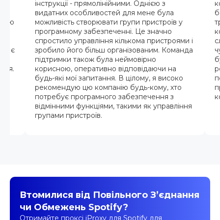
р я
інструкції - прямолінійними. Однією з
к
х
видатних особливостей для мене була
б
ндою
можливість створювати групи пристроїв у
т
програмному забезпеченні. Це значно
к
спростило управління кількома пристроями і
с
жди є
зробило його більш організованим. Команда
ч
рез
підтримки також була неймовірно
б
ися.
корисною, оперативно відповідаючи на
р
будь-які мої запитання. В цілому, я високо
п
рекомендую цю компанію будь-кому, хто
п
потребує програмного забезпечення з
к
відмінними функціями, такими як управління
групами пристроїв.
Втомилися від Повільного З’єднання
чи Обмежень Spotify?
Отримайте проксі iProxy для Spotify для