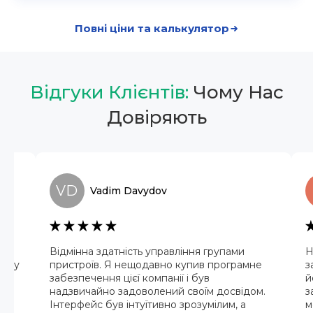
Повні ціни та калькулятор
Відгуки Клієнтів:
Чому Нас
Довіряють
VD
Vadim
Davydov
ї
Відмінна здатність управління групами
Н
ив у
пристроїв. Я нещодавно купив програмне
з
забезпечення цієї компанії і був
й
надзвичайно задоволений своїм досвідом.
з
е
Інтерфейс був інтуїтивно зрозумілим, а
м