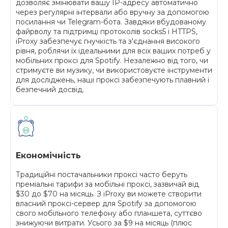
дозволяє змінювати вашу IP-адресу автоматично
через регулярні інтервали або вручну за допомогою
посилання чи Telegram-бота. Завдяки вбудованому
файрволу та підтримці протоколів socks5 і HTTPS,
iProxy забезпечує гнучкість та з'єднання високого
рівня, роблячи їх ідеальними для всіх ваших потреб у
мобільних проксі для Spotify. Незалежно від того, чи
стримуєте ви музику, чи використовуєте інструменти
для досліджень, наші проксі забезпечують плавний і
безпечний досвід.
Економічність
Традиційні постачальники проксі часто беруть
преміальні тарифи за мобільні проксі, зазвичай від
$30 до $70 на місяць. З iProxy ви можете створити
власний проксі-сервер для Spotify за допомогою
свого мобільного телефону або планшета, суттєво
знижуючи витрати. Усього за $9 на місяць (плюс