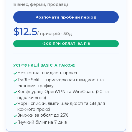
Бізнес, ферми, продавці
Розпочати пробний період
$12.5
/ пристрій · 30д
-20% ПРИ ОПЛАТІ ЗА РІК
УСІ ФУНКЦІЇ BASIC, А ТАКОЖ:
Безлімітна швидкість проксі
Traffic Split — прискорювач швидкості та
економія трафіку
Конфігурації OpenVPN та WireGuard (20 на
підключення)
Чорні списки, ліміти швидкості та GB для
кожного проксі
Знижки за обсяг до 25%
Гнучкий білінг на 7 днів