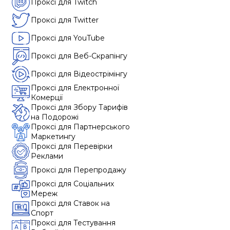
Проксі для Twitch
Проксі для Twitter
Проксі для YouTube
Проксі для Веб-Скрапінгу
Проксі для Відеострімінгу
Проксі для Електронної
Комерції
Проксі для Збору Тарифів
на Подорожі
Проксі для Партнерського
Маркетингу
Проксі для Перевірки
Реклами
Проксі для Перепродажу
Проксі для Соціальних
Мереж
Проксі для Ставок на
Спорт
Проксі для Тестування