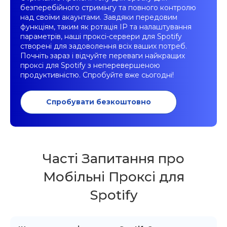
безперебійного стримінгу та повного контролю
над своїми акаунтами. Завдяки передовим
функціям, таким як ротація IP та налаштування
параметрів, наші проксі-сервери для Spotify
створені для задоволення всіх ваших потреб.
Почніть зараз і відчуйте переваги найкращих
проксі для Spotify з неперевершеною
продуктивністю. Спробуйте вже сьогодні!
Спробувати безкоштовно
Часті Запитання про
Мобільні Проксі для
Spotify