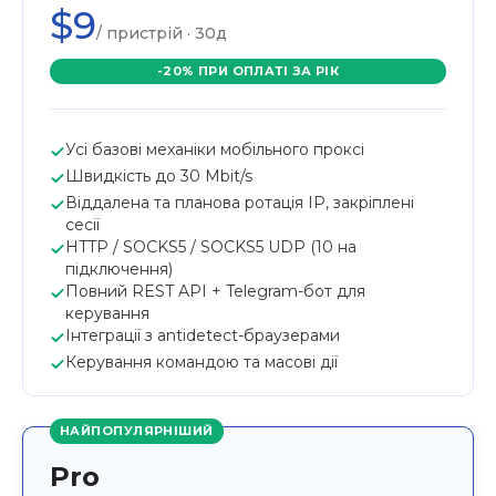
$9
/ пристрій · 30д
-20% ПРИ ОПЛАТІ ЗА РІК
Усі базові механіки мобільного проксі
Швидкість до 30 Mbit/s
Віддалена та планова ротація IP, закріплені
сесії
HTTP / SOCKS5 / SOCKS5 UDP (10 на
підключення)
Повний REST API + Telegram-бот для
керування
Інтеграції з antidetect-браузерами
Керування командою та масові дії
НАЙПОПУЛЯРНІШИЙ
Pro