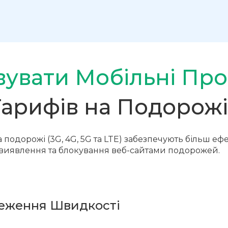
увати Мобільні Про
Тарифів на Подорожі
а подорожі (3G, 4G, 5G та LTE) забезпечують більш е
 виявлення та блокування веб-сайтами подорожей.
меження Швидкості