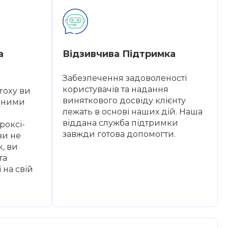
а
Відзивчива Підтримка
Забезпечення задоволеності
користувачів та надання
Proxy ви
виняткового досвіду клієнту
ідними
лежать в основі наших дій. Наша
віддана служба підтримки
роксі-
завжди готова допомогти.
ви не
, ви
та
 на свій