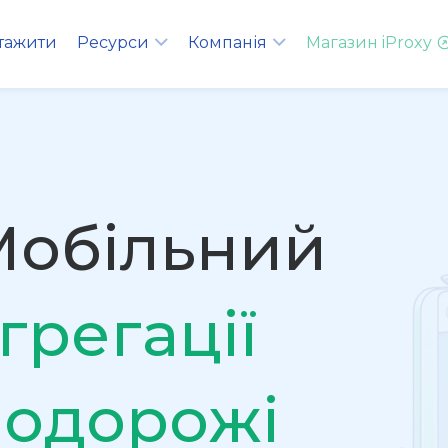
тажити
Ресурси
Компанія
Магазин iProxy
Мобільний
грегації
Подорожі