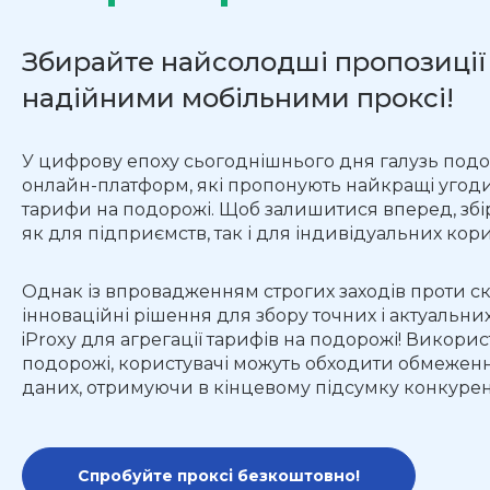
Збирайте найсолодші пропозиції
надійними мобільними проксі!
У цифрову епоху сьогоднішнього дня галузь подо
онлайн-платформ, які пропонують найкращі угоди на
тарифи на подорожі. Щоб залишитися вперед, збі
як для підприємств, так і для індивідуальних кори
Однак із впровадженням строгих заходів проти ск
інноваційні рішення для збору точних і актуальних 
iProxy для агрегації тарифів на подорожі! Викори
подорожі, користувачі можуть обходити обмеження
даних, отримуючи в кінцевому підсумку конкурен
Спробуйте проксі безкоштовно!