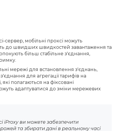
і-сервер, мобільні проксі можуть
ить до швидших швидкостей завантаження та
ропонують більш стабільне з'єднання,
римку.
льні мережі для встановлення з'єднань,
з'єднання для агрегації тарифів на
, які полагаються на фіксовані
можуть адаптуватися до зміни мережевих
і iProxy ви можете забезпечити
рожей та збирати дані в реальному часі