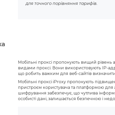
для точного порівняння тарифів.
ка
Мобільні проксі пропонують вищий рівень а
видами проксі. Вони використовують IP-адр
що робить важким для веб-сайтів визначити т
Мобільні проксі iProxy пропонують підвище
пристроєм користувача та платформою для а
шифрування забезпечує, що чутлива інформац
особисті дані, залишається безпечною і нед