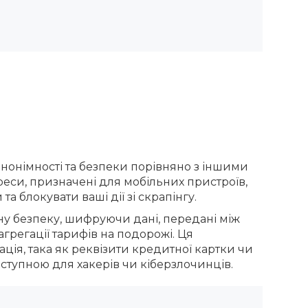
нонімності та безпеки порівняно з іншими
еси, призначені для мобільних пристроїв,
а блокувати ваші дії зі скрапінгу.
ну безпеку, шифруючи дані, передані між
грегації тарифів на подорожі. Ця
ія, така як реквізити кредитної картки чи
оступною для хакерів чи кіберзлочинців.