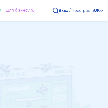
Для бізнесу
Вхід
/
Реєстрація
UK