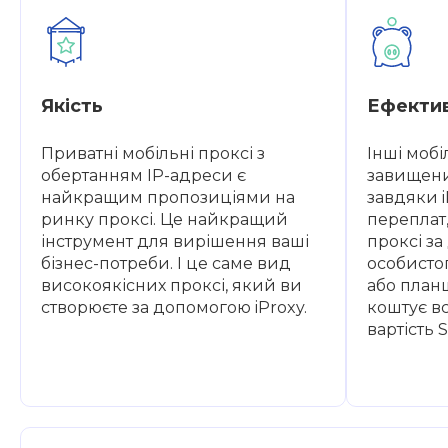
Якість
Ефектив
Приватні мобільні проксі з
Інші мобіл
обертанням IP-адреси є
завищени
найкращим пропозиціями на
завдяки 
ринку проксі. Це найкращий
переплат,
інструмент для вирішення ваші
проксі з
бізнес-потреби. І це саме вид
особисто
високоякісних проксі, який ви
або план
створюєте за допомогою iProxy.
коштує вс
вартість 