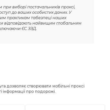
 при виборі постачальників проксі,
оступ до ваших особистих даних. У
чним практикам та
безпеці наших
ки відповідають найвищим глобальним
ключаючи ЄС ЗЗД.
луга дозволяє створювати мобільні проксі
 інформації про подорожі.