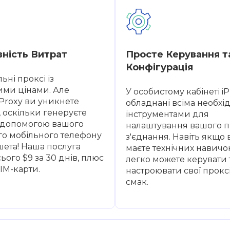
ність Витрат
Просте Керування т
Конфігурація
ьні проксі із
ми цінами. Але
У особистому кабінеті i
iProxy ви уникнете
обладнані всіма необх
 оскільки генеруєте
інструментами для
а допомогою вашого
налаштування вашого п
го мобільного телефону
з'єднання. Навіть якщо 
шета! Наша послуга
маєте технічних навичок
ього $9 за 30 днів, плюс
легко можете керувати 
SIM-карти.
настроювати свої проксі
смак.