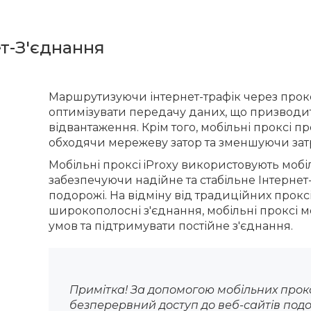
т-З'єднання
Маршрутизуючи інтернет-трафік через прокс
оптимізувати передачу даних, що призвод
відвантаження. Крім того, мобільні проксі п
обходячи мережеву затор та зменшуючи зат
Мобільні проксі iProxy використовують мобі
забезпечуючи надійне та стабільне Інтернет-
подорожі. На відміну від традиційних проксі
широкополосні з'єднання, мобільні проксі 
умов та підтримувати постійне з'єднання.
Примітка! За допомогою мобільних прокс
безперервний доступ до веб-сайтів подо