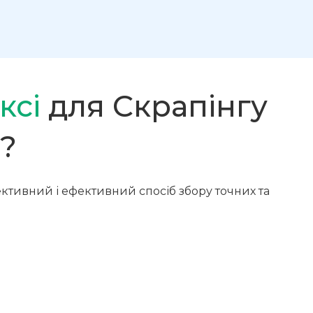
ксі
для Скрапінгу
?
фективний і ефективний спосіб збору точних та