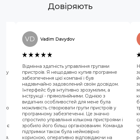
Довіряють
VD
Vadim
Davydov
ї
Відмінна здатність управління групами
Н
ив у
пристроїв. Я нещодавно купив програмне
з
забезпечення цієї компанії і був
й
надзвичайно задоволений своїм досвідом.
з
е
Інтерфейс був інтуїтивно зрозумілим, а
м
р я
інструкції - прямолінійними. Однією з
к
х
видатних особливостей для мене була
б
ндою
можливість створювати групи пристроїв у
т
програмному забезпеченні. Це значно
к
спростило управління кількома пристроями і
с
жди є
зробило його більш організованим. Команда
ч
рез
підтримки також була неймовірно
б
ися.
корисною, оперативно відповідаючи на
р