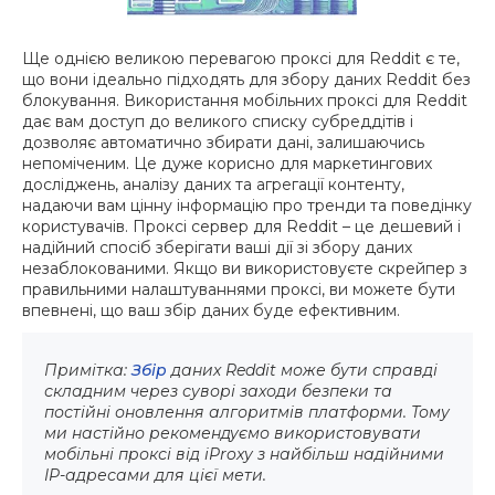
Ще однією великою перевагою проксі для Reddit є те,
що вони ідеально підходять для збору даних Reddit без
блокування. Використання мобільних проксі для Reddit
дає вам доступ до великого списку субреддітів і
дозволяє автоматично збирати дані, залишаючись
непоміченим. Це дуже корисно для маркетингових
досліджень, аналізу даних та агрегації контенту,
надаючи вам цінну інформацію про тренди та поведінку
користувачів. Проксі сервер для Reddit – це дешевий і
надійний спосіб зберігати ваші дії зі збору даних
незаблокованими. Якщо ви використовуєте скрейпер з
правильними налаштуваннями проксі, ви можете бути
впевнені, що ваш збір даних буде ефективним.
Примітка:
Збір
даних Reddit може бути справді
складним через суворі заходи безпеки та
постійні оновлення алгоритмів платформи. Тому
ми настійно рекомендуємо використовувати
мобільні проксі від iProxy з найбільш надійними
IP-адресами для цієї мети.