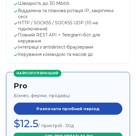
Швидкість до 30 Mbit/s
Віддалена та планова ротація IP, закріплені
сесії
HTTP / SOCKS5 / SOCKS5 UDP (10 на
підключення)
Повний REST API + Telegram-бот для
керування
Інтеграції з antidetect-браузерами
Керування командою та масові дії
НАЙПОПУЛЯРНІШИЙ
Pro
Бізнес, ферми, продавці
Розпочати пробний період
$12.5
/ пристрій · 30д