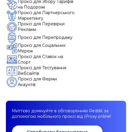
Проксі для Збору Тарифів
на Подорожі
Проксі для Партнерського
Маркетингу
Проксі для Перевірки
Реклами
Проксі для Перепродажу
Проксі для Соціальних
Мереж
Проксі для Ставок на
Спорт
Проксі для Тестування
Вебсайтів
Проксі для Ферми
Акаунтів
Миттєво домінуйте в обговореннях Reddit за
допомогою мобільного проксі від iProxy.online!