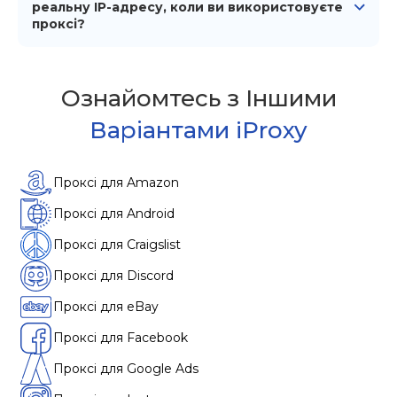
масштабованість для ваших потреб.
реальну IP-адресу, коли ви використовуєте
проксі?
Використовуючи проксі iProxy.online, сайти, такі як
Reddit, не можуть виявити вашу реальну IP-адресу.
Проксі маскує вашу справжню IP, забезпечуючи
Ознайомтесь з Iншими
конфіденційність і безпеку ваших дій в Інтернеті.
Варіантами iProxy
Проксі для Amazon
Проксі для Android
Проксі для Craigslist
Проксі для Discord
Проксі для eBay
Проксі для Facebook
Проксі для Google Ads