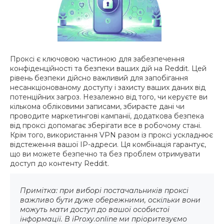
Проксі є ключовою частиною для забезпечення
конфіденційності та безпеки ваших дій на Reddit. Цей
рівень безпеки дійсно важливий для запобігання
несанкціонованому доступу і захисту ваших даних від
потенційних загроз. Незалежно від того, чи керуєте ви
кількома обліковими записами, збираєте дані чи
проводите маркетингові кампанії, додаткова безпека
від проксі допомагає зберігати все в робочому стані.
Крім того, використання VPN разом із проксі ускладнює
відстеження вашої IP-адреси. Ця комбінація гарантує,
що ви можете безпечно та без проблем отримувати
доступ до контенту Reddit.
Примітка: при виборі постачальників проксі
важливо бути дуже обережними, оскільки вони
можуть мати доступ до вашої особистої
інформації. В iProxy.online ми пріоритезуємо