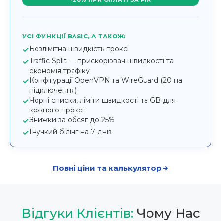
-20% ПРИ ОПЛАТІ ЗА РІК
УСІ ФУНКЦІЇ BASIC, А ТАКОЖ:
Безлімітна швидкість проксі
Traffic Split — прискорювач швидкості та
економія трафіку
Конфігурації OpenVPN та WireGuard (20 на
підключення)
Чорні списки, ліміти швидкості та GB для
кожного проксі
Знижки за обсяг до 25%
Гнучкий білінг на 7 днів
Повні ціни та калькулятор
Відгуки Клієнтів:
Чому Нас