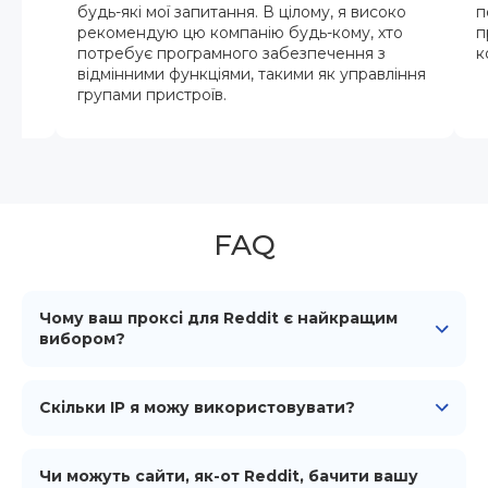
будь-які мої запитання. В цілому, я високо
п
рекомендую цю компанію будь-кому, хто
п
потребує програмного забезпечення з
к
відмінними функціями, такими як управління
групами пристроїв.
FAQ
Чому ваш проксі для Reddit є найкращим
вибором?
Проксі для Reddit від iProxy є найкращим вибором
завдяки зручності та простоті використання у
Скільки IP я можу використовувати?
поєднанні з привабливою ціною, починаючи від $6
до $10 на місяць.
З iProxy.online ви можете використовувати
необмежену кількість IP, що забезпечує гнучкість і
Чи можуть сайти, як-от Reddit, бачити вашу