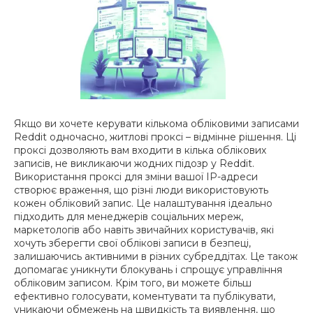
Якщо ви хочете керувати кількома обліковими записами
Reddit одночасно, житлові проксі – відмінне рішення. Ці
проксі дозволяють вам входити в кілька облікових
записів, не викликаючи жодних підозр у Reddit.
Використання проксі для зміни вашої IP-адреси
створює враження, що різні люди використовують
кожен обліковий запис. Це налаштування ідеально
підходить для менеджерів соціальних мереж,
маркетологів або навіть звичайних користувачів, які
хочуть зберегти свої облікові записи в безпеці,
залишаючись активними в різних субреддітах. Це також
допомагає уникнути блокувань і спрощує управління
обліковим записом. Крім того, ви можете більш
ефективно голосувати, коментувати та публікувати,
уникаючи обмежень на швидкість та виявлення, що