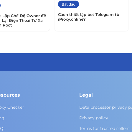
Bắt đầu
Cách thiết lập bot Telegram từ
t Lập Chế Độ Owner để
iProxy.online?
 Lại Điện Thoại Từ Xa
n Root
esources
Legal
oxy Checker
Data processor privacy p
og
Privacy policy
AQ
Terms for trusted sellers