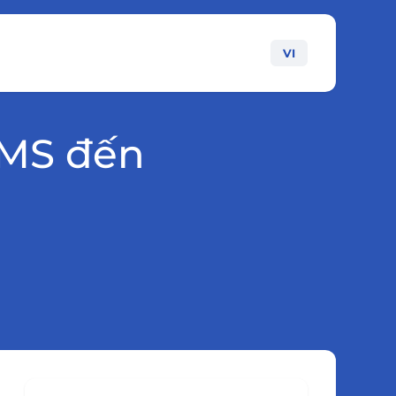
VI
SMS đến