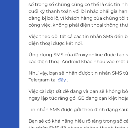
số trong số chúng cũng có thể là các tin n
cuối kỳ thanh toán với lời nhắc phải gia h
dàng bị bỏ lỡ, vì khách hàng của chúng tôi 
công việc, không phải điện thoại thông th
Việc theo dõi tất cả các tin nhắn SMS đến 
điện thoại được kết nối.
Ứng dụng SMS của iProxy.online được tạo r
các điện thoại Android khác nhau vào một 
Như vậy, bạn sẽ nhận được tin nhắn SMS từ t
Telegram tại
đây
.
Việc cài đặt rất dễ dàng và bạn sẽ không bỏ
ngay lập tức rằng gói GB đang cạn kiệt hoặ
Tin nhắn SMS được gửi theo định dạng sau: 
Bạn sẽ có khả năng hiểu rõ rằng trong số c
tin nhắn SMS để nhanh chóng thanh toán c