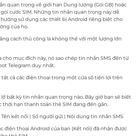
hắn quan trọng về giới hạn Dung lượng (Gói GB) hoặc
ạn gói cước SIM. Những tin nhắn quan trọng này dễ
thường sử dụng các thiết bị Android riêng biệt cho
ường của họ.
bằng cách thủ công là không thể với một lượng lớn
a cho mục đích này, nó sao chép tin nhắn SMS đến từ
bot Telegram duy nhất.
ất cả các điện thoại trong một cửa sổ tiện lợi trên
 lỡ bất kỳ tin nhắn quan trọng nào. Bây giờ bạn sẽ biết
c thời hạn thanh toán thẻ SIM đang đến gần.
Tên kết nối | Số người gửi | Nội dung tin nhắn SMS
ác điện thoại Android của bạn (Kết nối) đã nhận được
ho thẻ SIM.