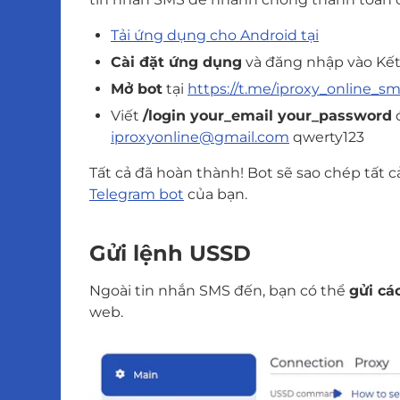
Tải ứng dụng cho Android tại
Cài đặt ứng dụng
và đăng nhập vào Kết 
Mở bot
tại
https://t.me/iproxy_online_s
Viết
/login your_email your_password
đ
iproxyonline@gmail.com
qwerty123
Tất cả đã hoàn thành! Bot sẽ sao chép tất 
Telegram bot
của bạn.
Gửi lệnh USSD
Ngoài tin nhắn SMS đến, bạn có thể
gửi cá
web.