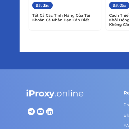
Bắt đầu
Bắt đầu
Tất Cả Các Tính Năng Của Tài
Cách Thiế
Khoản Cá Nhân Bạn Cần Biết
Khởi Động
Không Cầ
R
Pr
Bl
F