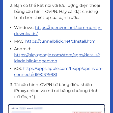
Bạn có thể kết nối với lưu lượng điện thoại
bằng cấu hình .OVPN. Hãy cài đặt chương
trình trên thiết bị của bạn trước:
Windows:
https://openvpn.net/community-
downloads/
MAC:
https://tunnelblick.net/cInstall.html
Android:
https://play.google.com/store/apps/details?
id=de.blinkt.openvpn
iOS:
https://apps.apple.com/tr/app/openvpn-
connect/id590379981
Tải cấu hình .OVPN từ bảng điều khiển
iProxy.online và mở nó bằng chương trình
(từ đoạn 1).