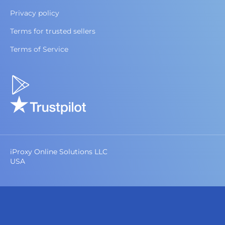
Privacy policy
Terms for trusted sellers
Terms of Service
iProxy Online Solutions LLC
USA