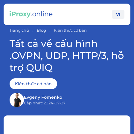
VI
Trang chủ
›
Blog
›
Kiến thức cơ bản
Tất cả về cấu hình
.OVPN, UDP, HTTP/3, hỗ
trợ QUIQ
Kiến thức cơ bản
Evgeny Fomenko
Cập nhật: 2024-07-27