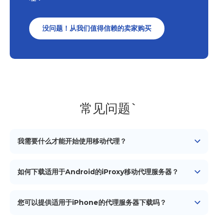
没问题！从我们值得信赖的卖家购买
常见问题`
我需要什么才能开始使用移动代理？
要开始使用我们的移动代理，您需要
一台安卓设备
（智能手
机/平板电脑），一张移动网络连接（SIM卡），一个代理管
如何下载适用于Android的iProxy移动代理服务器？
理工具或软件来配置和使用代理，以及安装在您的安卓设备
上的iProxy应用程序。
要下载适用于Android的iProxy移动代理服务器，您可以在
Google Play商店找到它，或者直接从iProxy.online网站下
您可以提供适用于iPhone的代理服务器下载吗？
载。