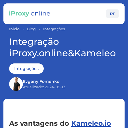
PT
Início
›
Blog
›
Integrações
Integração
iProxy.online&Kameleo
Integrações
Evgeny Fomenko
Atualizado: 2024-09-13
As vantagens do
Kameleo.io