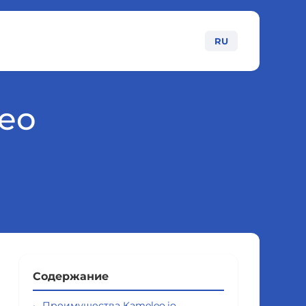
RU
leo
Содержание
Преимущества Kameleo.io