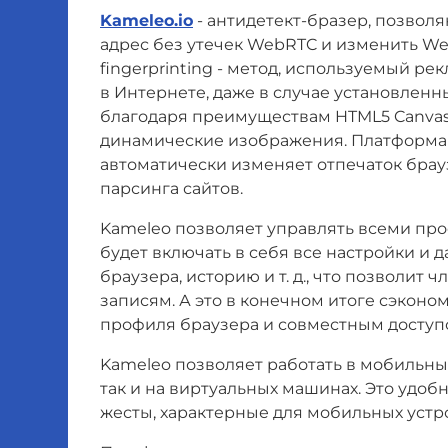
Kameleo.io
- антидетект-бразер, позвол
адрес без утечек WebRTC и изменить WebG
fingerprinting - метод, используемый 
в Интернете, даже в случае установлен
благодаря преимуществам HTML5 Canvas,
динамические изображения. Платформа 
автоматически изменяет отпечаток брау
парсинга сайтов.
Kameleo позволяет управлять всеми пр
будет включать в себя все настройки и д
браузера, историю и т. д., что позволи
записям. А это в конечном итоге сэконо
профиля браузера и совместным доступ
Kameleo позволяет работать в мобильны
так и на виртуальных машинах. Это удоб
жесты, характерные для мобильных устр