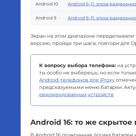
Android 10
Android 9–11: эпоха раздвоенно
Android 9
Android 9–11: эпоха раздвоенно
Экран на этом диапазоне переделывали 
версию, пройди три шага, повтори для 
К вопросу выбора телефона:
на устр
ты особо не выберешь, но если тольк
Android-телефонов для iProxy
отмечен
предсказуемыми меню батареи. Акту
рекомендованных устройств
.
Android 16: то же скрытое 
В Android 16 поэкранная логика батареи н