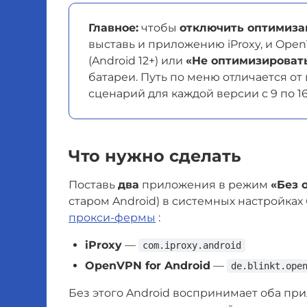
Главное:
чтобы
отключить оптимиза
выставь и приложению iProxy, и Ope
(Android 12+) или
«Не оптимизироват
батареи. Путь по меню отличается от
сценарий для каждой версии с 9 по 16
Что нужно сделать
Поставь
два
приложения в режим
«Без 
старом Android) в системных настройках
прокси-фермы
:
iProxy
—
com.iproxy.android
OpenVPN for Android
—
de.blinkt.ope
Без этого Android воспринимает оба п