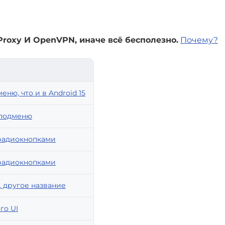
Proxy И OpenVPN, иначе всё бесполезно.
Почему?
еню, что и в Android 15
 подменю
с радиокнопками
с радиокнопками
, другое название
го UI