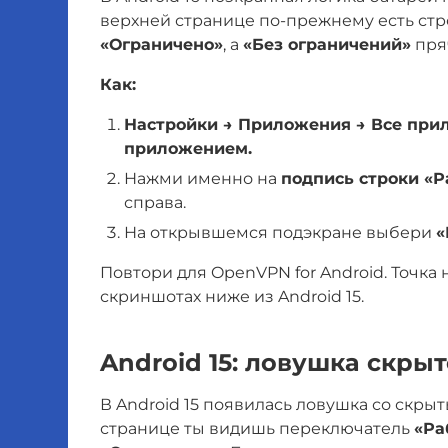
верхней странице по-прежнему есть ст
«Ограничено»
, а
«Без ограничений»
пряч
Как:
Настройки → Приложения → Все прил
приложением.
Нажми именно на
подпись строки «
справа.
На открывшемся подэкране выбери
«
Повтори для OpenVPN for Android. Точка 
скриншотах ниже из Android 15.
Android 15: ловушка скры
В Android 15 появилась ловушка со скрыт
странице ты видишь переключатель
«Ра