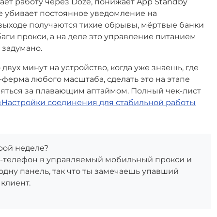
ает работу через Doze, понижает App Standby
оге убивает постоянное уведомление на
выходе получаются тихие обрывы, мёртвые банки
баги прокси, а на деле это управление питанием
 задумано.
 двух минут на устройство, когда уже знаешь, где
-ферма любого масштаба, сделать это на этапе
няться за плавающим аптаймом. Полный чек-лист
«Настройки соединения для стабильной работы
орой неделе?
id-телефон в управляемый мобильный прокси и
 одну панель, так что ты замечаешь упавший
 клиент.