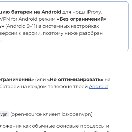
цию батареи на Android
для ноды iProxy,
nVPN for Android режим
«Без ограничений»
ь»
(Android 9–11) в системных настройках
 версии к версии, поэтому ниже разобран
.
ограничений»
(или
«Не оптимизировать»
на
 батареи на каждом телефоне твоей
Android
(open-source клиент ics-openvpn)
nvpn
риложения как обычные фоновые процессы и