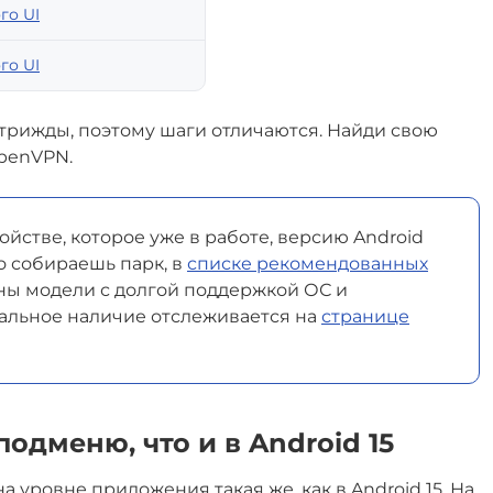
го UI
го UI
трижды, поэтому шаги отличаются. Найди свою
OpenVPN.
ойстве, которое уже в работе, версию Android
о собираешь парк, в
списке рекомендованных
ы модели с долгой поддержкой ОС и
альное наличие отслеживается на
странице
подменю, что и в Android 15
а уровне приложения такая же, как в Android 15. На