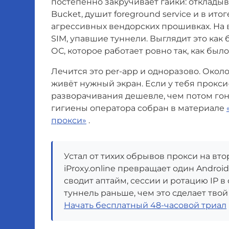
постепенно закручивает гайки: откладыв
Bucket, душит foreground service и в ит
агрессивных вендорских прошивках. На 
SIM, упавшие туннели. Выглядит это как 
ОС, которое работает ровно так, как было
Лечится это per-app и одноразово. Около
живёт нужный экран. Если у тебя прокси
разворачивания дешевле, чем потом го
гигиены оператора собран в материале
прокси»
.
Устал от тихих обрывов прокси на вт
iProxy.online превращает один Andro
сводит аптайм, сессии и ротацию IP в
туннель раньше, чем это сделает твой
Начать бесплатный 48-часовой триал