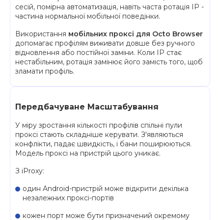
сесій, помірна автоматизація, навіть часта ротація IP -
частина нормальної мобільної поведінки.
Використання
мобільних проксі для Octo Browser
допомагає профілям виживати довше без ручного
відновлення або постійної заміни. Коли IP стає
нестабільним, ротація замінює його замість того, щоб
зламати профіль.
Передбачуване Масштабування
У міру зростання кількості профілів спільні пули
проксі стають складніше керувати. З'являються
конфлікти, падає швидкість, і бани поширюються.
Модель проксі на пристрій цього уникає.
З iProxy:
один Android-пристрій може відкрити декілька
незалежних проксі-портів
кожен порт може бути призначений окремому