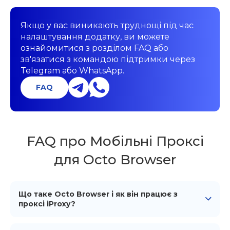
Якщо у вас виникають труднощі під час
налаштування додатку, ви можете
ознайомитися з розділом FAQ або
зв'язатися з командою підтримки через
Telegram або WhatsApp.
FAQ
FAQ про Мобільні Проксі
для Octo Browser
Що таке Octo Browser і як він працює з
проксі iProxy?
Octo Browser ізолює профілі на рівні цифрового