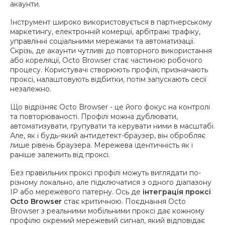
акаунти.
Інструмент широко використовується в партнерському
маркетингу, електронній комерції, арбітражі трафіку,
управлінні соціальними мережами та автоматизації.
Скрізь, де акаунти чутливі до повторного використання
або кореляції, Octo Browser стає частиною робочого
процесу. Користувачі створюють профілі, призначають
проксі, налаштовують відбитки, потім запускають сесії
незалежно.
Що відрізняє Octo Browser - це його фокус на контролі
та повторюваності. Профілі можна дублювати,
автоматизувати, групувати та керувати ними в масштабі.
Але, як і будь-який антидетект-браузер, він обробляє
лише рівень браузера. Мережева ідентичність як і
раніше залежить від проксі.
Без правильних проксі профілі можуть виглядати по-
різному локально, але підключатися з одного діапазону
IP або мережевого патерну. Ось де
інтеграція проксі
Octo Browser
стає критичною. Поєднання Octo
Browser з реальними мобільними проксі дає кожному
профілю окремий мережевий сигнал, який відповідає