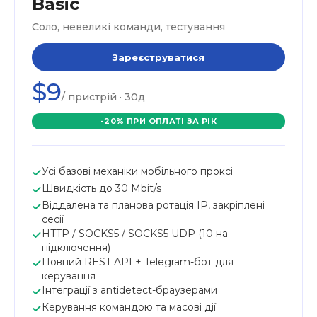
Basic
Соло, невеликі команди, тестування
Зареєструватися
$9
/ пристрій · 30д
-20% ПРИ ОПЛАТІ ЗА РІК
Усі базові механіки мобільного проксі
Швидкість до 30 Mbit/s
Віддалена та планова ротація IP, закріплені
сесії
HTTP / SOCKS5 / SOCKS5 UDP (10 на
підключення)
Повний REST API + Telegram-бот для
керування
Інтеграції з antidetect-браузерами
Керування командою та масові дії