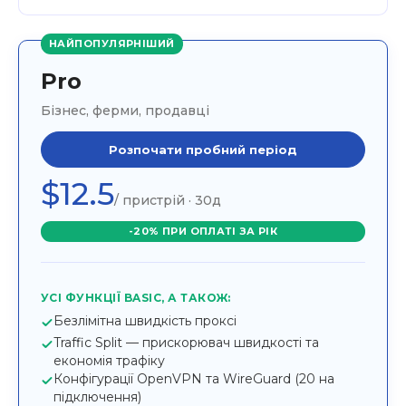
НАЙПОПУЛЯРНІШИЙ
Pro
Бізнес, ферми, продавці
Розпочати пробний період
$12.5
/ пристрій · 30д
-20% ПРИ ОПЛАТІ ЗА РІК
УСІ ФУНКЦІЇ BASIC, А ТАКОЖ:
Безлімітна швидкість проксі
Traffic Split — прискорювач швидкості та
економія трафіку
Конфігурації OpenVPN та WireGuard (20 на
підключення)