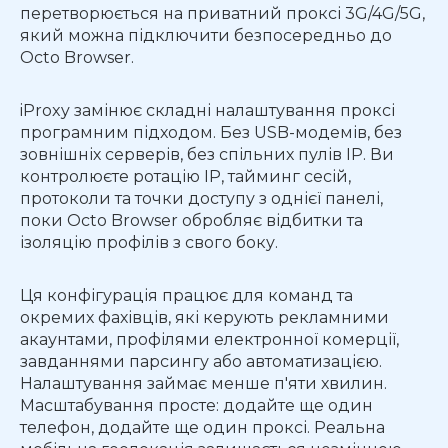
перетворюється на приватний проксі 3G/4G/5G,
який можна підключити безпосередньо до
Octo Browser.
iProxy замінює складні налаштування проксі
програмним підходом. Без USB-модемів, без
зовнішніх серверів, без спільних пулів IP. Ви
контролюєте ротацію IP, тайминг сесій,
протоколи та точки доступу з однієї панелі,
поки Octo Browser обробляє відбитки та
ізоляцію профілів з свого боку.
Ця конфігурація працює для команд та
окремих фахівців, які керують рекламними
акаунтами, профілями електронної комерції,
завданнями парсингу або автоматизацією.
Налаштування займає менше п'яти хвилин.
Масштабування просте: додайте ще один
телефон, додайте ще один проксі. Реальна