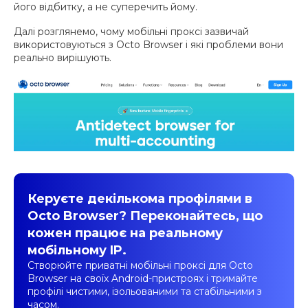
його відбитку, а не суперечить йому.
Далі розглянемо, чому мобільні проксі зазвичай
використовуються з Octo Browser і які проблеми вони
реально вирішують.
Керуєте декількома профілями в
Octo Browser? Переконайтесь, що
кожен працює на реальному
мобільному IP.
Створюйте приватні мобільні проксі для Octo
Browser на своїх Android-пристроях і тримайте
профілі чистими, ізольованими та стабільними з
часом.