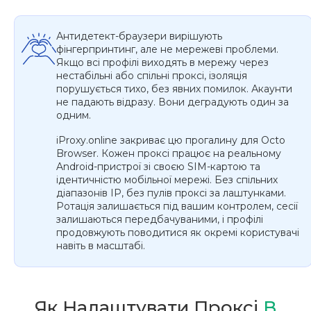
Антидетект-браузери вирішують
фінгерпринтинг, але не мережеві проблеми.
Якщо всі профілі виходять в мережу через
нестабільні або спільні проксі, ізоляція
порушується тихо, без явних помилок. Акаунти
не падають відразу. Вони деградують один за
одним.
iProxy.online закриває цю прогалину для Octo
Browser. Кожен проксі працює на реальному
Android-пристрої зі своєю SIM-картою та
ідентичністю мобільної мережі. Без спільних
діапазонів IP, без пулів проксі за лаштунками.
Ротація залишається під вашим контролем, сесії
залишаються передбачуваними, і профілі
продовжують поводитися як окремі користувачі
навіть в масштабі.
Як Налаштувати Проксі
В