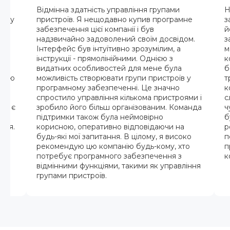
ї
Відмінна здатність управління групами
Н
ив у
пристроїв. Я нещодавно купив програмне
з
забезпечення цієї компанії і був
й
надзвичайно задоволений своїм досвідом.
з
е
Інтерфейс був інтуїтивно зрозумілим, а
м
р я
інструкції - прямолінійними. Однією з
к
х
видатних особливостей для мене була
б
ндою
можливість створювати групи пристроїв у
т
програмному забезпеченні. Це значно
к
спростило управління кількома пристроями і
с
жди є
зробило його більш організованим. Команда
ч
рез
підтримки також була неймовірно
б
ися.
корисною, оперативно відповідаючи на
р
будь-які мої запитання. В цілому, я високо
п
рекомендую цю компанію будь-кому, хто
п
потребує програмного забезпечення з
к
відмінними функціями, такими як управління
групами пристроїв.