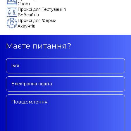
Спорт
Проксі для Тестування
Вебсайтів
Проксі для Ферми
Акаунтів
Маєте питання?