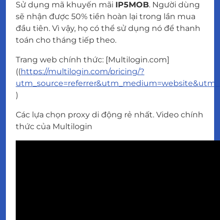
Sử dụng mã khuyến mãi
IP5MOB
. Người dùng
sẽ nhận được 50% tiền hoàn lại trong lần mua
đầu tiên. Vì vậy, họ có thể sử dụng nó để thanh
toán cho tháng tiếp theo.
Trang web chính thức: [Multilogin.com]
((
https://multilogin.com/pricing/?
utm_source=referrer&utm_medium=website&utm_c
)
Các lựa chọn proxy di động rẻ nhất. Video chính
thức của Multilogin