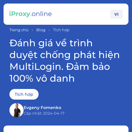
VI
Trang chủ
›
Blog
›
Tích hợp
Đánh giá về trình
duyệt chống phát hiện
MultiLogin. Đảm bảo
100% vô danh
Tích hợp
Evgeny Fomenko
Cập nhật: 2024-04-17