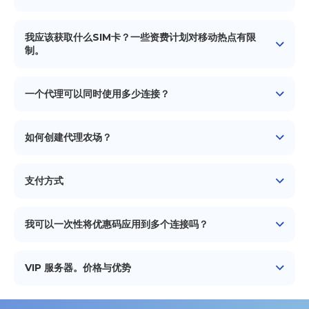
会找到大部分问题的答案。
它在大多数手机型号上运行良好。但在真正老旧和稀有的中
国手机型号上，有时可能会出现问题。如果您已经拥有一台
我应该获取什么SIM卡？一些资费计划对移动热点有限
Android设备 - 只需进行测试。如果您计划购买一部手机来使
制。
用此服务，请查看我们的
推荐型号列表
。
运营商“看到”的是人们从他们的手机访问网站，所以请放心地
要求：
获取带有限制热点流量的SIM卡。已100%验证。
一个代理可以同时使用多少连接？
Android 6.0+，4G支持（为了获得更高的速度，但从技术上
讲，也支持3G），至少2GB的RAM。不建议使用ARM
您可以为一个设备创建最多 15 个代理访问。但是，例如，如
Cortex-A53 CPU。
果要同时运行 5 个不同的 IP 地址以用于 5 个配置文件，您将
如何创建代理农场？
需要 5 部手机、5 张 SIM 卡和 5 个 iProxy 订阅。
您可以通过从您的设备创建代理并向最终用户销售访问权限
来通过iProxy赚钱。要创建1个用于销售的代理，您将需要1
支付方式
部Android手机+1张带有快速移动互联网的SIM卡+1个
iProxy订阅。然后，您可以将您的业务扩展到数百个设备！
我们接受所有流行的支付方式：银行信用卡 Visa、
在
Mastercard、American Express、Discover、JCB、
此链接
阅读我们关于创建盈利代理农场的完整指南。
我可以一次性将优惠码应用到多个连接吗？
UnionPay 和 Diners Club，数字钱包 Apple Pay、
Google Pay、Amazon Pay、WeChat Pay 和 Cash App
可以，通过 批量操作 工具。您可以同时支付全部或部分连
Pay，以及通过 Klarna、Affirm、Link 和 Przelewy24 分
接，并输入优惠码，该优惠码也会应用于后续的自动付款。
VIP 服务器。价格与优势
期付款。 可用的支付方式、支付系统手续费、最低充值金额
以及增值税（VAT）取决于您的国家。 如果您在支付时遇到
在 iProxy.online，我们提供两种类型的服务器：共享服务器
问题，请联系
和个人VIP服务器。
支持
。