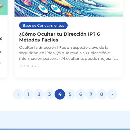
Base de Conocimientos
¿Cómo Ocultar tu Dirección IP? 6
s
Métodos Fáciles
Ocultar la dirección IP es un aspecto clave de la
o
seguridad en línea, ya que revela su ubicación e
información personal. Al ocultarla, puede mejorar su
.
seguridad y privacidad en línea, dificultando que
10 abr 2025
piratas informáticos, anunciantes y otros rastreen sus
actividades.
‹
1
2
3
4
5
6
7
8
›