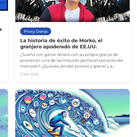
a
Proxy Granja
La historia de éxito de Morko, el
granjero apoderado de EE.UU.
¿Sueña con ganar dinero con su propia granja de
proxies en una de las mejores geolocalizaciones del
mercado? ¿Quieres vender proxies a granel y a
clientes habituales a un precio superior al del
3 feb 2025
mercado y sin puertos ociosos? Nuestro vendedor de
proxies de confianza, Morko, de EE.UU., comparte su
experiencia: lea este artículo o vea la entrevista
completa en nuestro canal de YouTube.