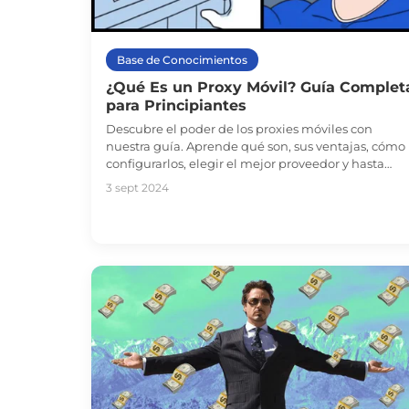
Base de Conocimientos
¿Qué Es un Proxy Móvil? Guía Complet
para Principiantes
Descubre el poder de los proxies móviles con
nuestra guía. Aprende qué son, sus ventajas, cómo
configurarlos, elegir el mejor proveedor y hasta
cómo ganar dinero con ellos. ¡Sumérgete ahora!
3 sept 2024