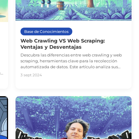
Base de Conocimientos
Web Crawling VS Web Scraping:
Ventajas y Desventajas
Descubra las diferencias entre web crawling y web
scraping, herramientas clave para la recolección
automatizada de datos. Este artículo analiza sus
ventajas, desventajas y cómo los proxies móviles
us
3 sept 2024
pueden mejorar su eficiencia.
u