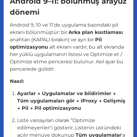
Android 9–11: bölünmüş arayüz
dönemi
Android 9, 10 ve 11’de uygulama bazındaki pil
ekranı bölünmüştür: bir
Arka plan kısıtlaması
anahtarı (KAPALI bırakın) ve ayrı bir
Pil
optimizasyonu
alt ekranı vardır; bu alt ekranda
her yüklü uygulamanın listesi ve Optimize et /
Optimize etme penceresi bulunur. Asıl ayar bu
pencerede gizlidir.
Nasıl:
Ayarlar → Uygulamalar ve bildirimler →
Tüm uygulamaları gör → iProxy → Gelişmiş
→ Pil → Pil optimizasyonu
Liste varsayılan olarak “Optimize
edilmeyenler"i gösterir. Listenin üstündeki
açılır menüye dokunup
Tüm uygulamalar
‘a