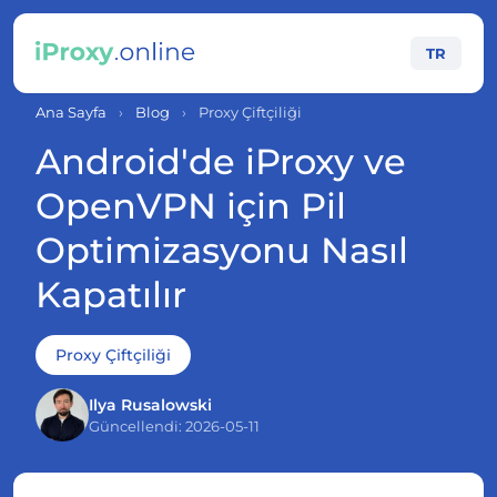
TR
Ana Sayfa
›
Blog
›
Proxy Çiftçiliği
Android'de iProxy ve
OpenVPN için Pil
Optimizasyonu Nasıl
Kapatılır
Proxy Çiftçiliği
Ilya Rusalowski
Güncellendi: 2026-05-11