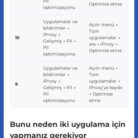
Pil
Optimize etme
optimizasyonu
Uygulamalar ve
Açılır menü →
bildirimler →
Tüm
iProxy →
10
uygulamalar →
Gelişmiş → Pil →
ara → iProxy →
Pil
Optimize etme
optimizasyonu
Uygulamalar ve
Açılır menü →
bildirimler →
Tüm
iProxy →
uygulamalar →
9
Gelişmiş → Pil →
iProxy’ye kaydır
Pil
→ Optimize
optimizasyonu
etme
Bunu neden iki uygulama için
yapmanız gerekiyor