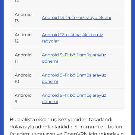
14
Android
Android 13–14: temiz radyo ekranı
13
Android
Android 12: eski başlıklı temiz
12
radyolar
Android
Android 9–11: bölünmüş arayüz
11
dönemi
Android
Android 9–11: bölünmüş arayüz
10
dönemi
Android
Android 9–11: bölünmüş arayüz
9
dönemi
Bu aralıkta ekran üç kez yeniden tasarlandı,
dolayısıyla adımlar farklıdır. Sürümünüzü bulun,
üç adımı uygulayın ve OpenVPN için tekrarlayın.