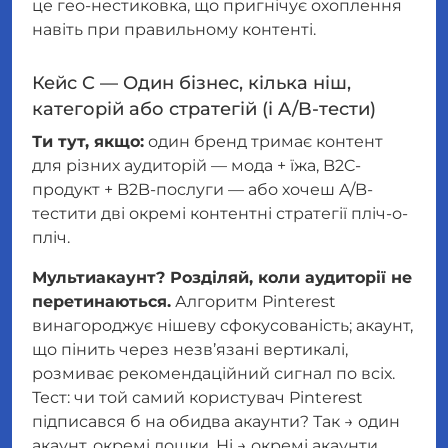
це гео-нестиковка, що пригнічує охоплення
навіть при правильному контенті.
Кейс C — Один бізнес, кілька ніш,
категорій або стратегій (і A/B-тести)
Ти тут, якщо:
один бренд тримає контент
для різних аудиторій — мода + їжа, B2C-
продукт + B2B-послуги — або хочеш A/B-
тестити дві окремі контентні стратегії пліч-о-
пліч.
Мультиакаунт? Розділяй, коли аудиторії не
перетинаються.
Алгоритм Pinterest
винагороджує нішеву сфокусованість; акаунт,
що пінить через незв’язані вертикалі,
розмиває рекомендаційний сигнал по всіх.
Тест: чи той самий користувач Pinterest
підписався б на обидва акаунти? Так → один
акаунт, окремі дошки. Ні → окремі акаунти.