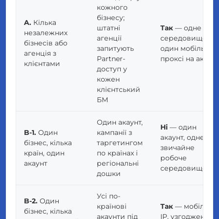
кожного
бізнесу;
A.
Кілька
штатні
Так
— одне
незалежних
агенції
середовище +
бізнесів або
запитують
один мобільний
агенція з
Partner-
проксі на акаун
клієнтами
доступ у
кожен
клієнтський
БМ
Один акаунт,
Ні
— один
B-1.
Один
кампанії з
акаунт, одне
бізнес, кілька
таргетингом
звичайне
країн, один
по країнах і
робоче
акаунт
регіональні
середовище
дошки
Усі по-
B-2.
Один
країнові
Так
— мобільни
бізнес, кілька
акаунти під
IP, узгоджений 