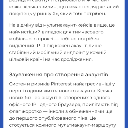
кожні кілька хвилин, що ламає погляд «сталий
покупець у ринку X», який тобі потрібен.
На відміну від мультиакаунт-кейсів вище, це
найчистіший випадок для
тимчасового
мобільного проксі — тобі не потрібен
виділений IP 1:1 під кожен акаунт, лише
стабільний мобільний ендпоінт у кожній
цільовій країні на час дослідження.
Зауваження про створення акаунтів
Системи ризиків Pinterest найагресивніші у
перші години життя нового акаунта. Кілька
нових бізнес-акаунтів, створених з одного
офісного IP і одного браузера, прилітають під
флаг жорстко — інколи з обмеженнями ще
до першого опублікованого піна. Це
стосується кожного мультиакаунт-маршруту