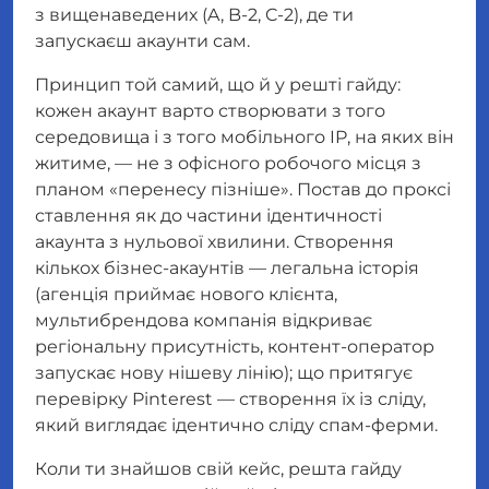
з вищенаведених (A, B-2, C-2), де ти
запускаєш акаунти сам.
Принцип той самий, що й у решті гайду:
кожен акаунт варто створювати з того
середовища і з того мобільного IP, на яких він
житиме, — не з офісного робочого місця з
планом «перенесу пізніше». Постав до проксі
ставлення як до частини ідентичності
акаунта з нульової хвилини. Створення
кількох бізнес-акаунтів — легальна історія
(агенція приймає нового клієнта,
мультибрендова компанія відкриває
регіональну присутність, контент-оператор
запускає нову нішеву лінію); що притягує
перевірку Pinterest — створення їх із сліду,
який виглядає ідентично сліду спам-ферми.
Коли ти знайшов свій кейс, решта гайду