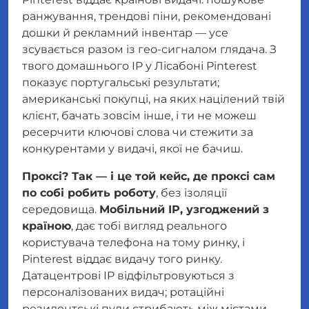
ранжування, трендові піни, рекомендовані
дошки й рекламний інвентар — усе
зсувається разом із гео-сигналом глядача. З
твого домашнього IP у Лісабоні Pinterest
показує португальські результати;
американські покупці, на яких націлений твій
клієнт, бачать зовсім інше, і ти не можеш
ресерчити ключові слова чи стежити за
конкурентами у видачі, якої не бачиш.
Проксі? Так — і це той кейс, де проксі сам
по собі робить роботу
, без ізоляції
середовища.
Мобільний IP, узгоджений з
країною
, дає тобі вигляд реального
користувача телефона на тому ринку, і
Pinterest віддає видачу того ринку.
Датацентрові IP відфільтровуються з
персоналізованих видач; ротаційні
резидентські пули стрибають між містами