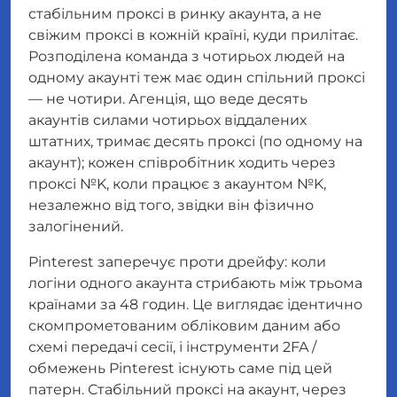
стабільним проксі в ринку акаунта, а не
свіжим проксі в кожній країні, куди прилітає.
Розподілена команда з чотирьох людей на
одному акаунті теж має один спільний проксі
— не чотири. Агенція, що веде десять
акаунтів силами чотирьох віддалених
штатних, тримає десять проксі (по одному на
акаунт); кожен співробітник ходить через
проксі №K, коли працює з акаунтом №K,
незалежно від того, звідки він фізично
залогінений.
Pinterest заперечує проти
дрейфу
: коли
логіни одного акаунта стрибають між трьома
країнами за 48 годин. Це виглядає ідентично
скомпрометованим обліковим даним або
схемі передачі сесії, і інструменти 2FA /
обмежень Pinterest існують саме під цей
патерн. Стабільний проксі на акаунт, через