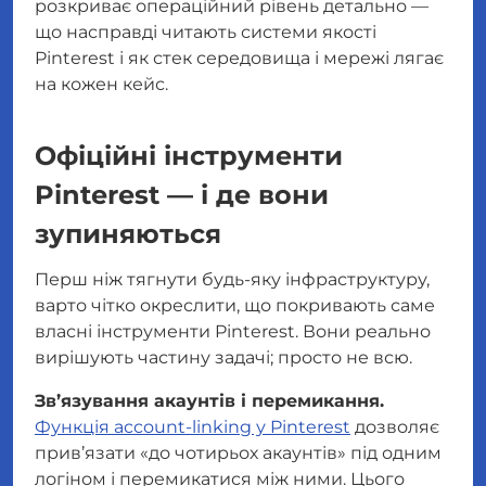
розкриває операційний рівень детально —
що насправді читають системи якості
Pinterest і як стек середовища і мережі лягає
на кожен кейс.
Офіційні інструменти
Pinterest — і де вони
зупиняються
Перш ніж тягнути будь-яку інфраструктуру,
варто чітко окреслити, що покривають саме
власні інструменти Pinterest. Вони реально
вирішують частину задачі; просто не всю.
Зв’язування акаунтів і перемикання.
Функція account-linking у Pinterest
дозволяє
прив’язати
«до чотирьох акаунтів»
під одним
логіном і перемикатися між ними. Цього