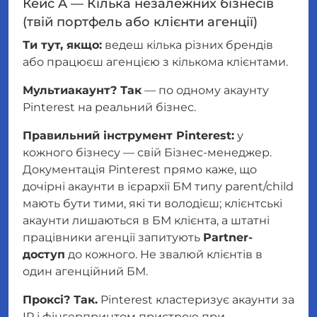
Кейс A — Кілька незалежних бізнесів
(твій портфель або клієнти агенції)
Ти тут, якщо:
ведеш кілька різних брендів
або працюєш агенцією з кількома клієнтами.
Мультиакаунт? Так
— по одному акаунту
Pinterest на реальний бізнес.
Правильний інструмент Pinterest:
у
кожного бізнесу — свій Бізнес-менеджер.
Документація Pinterest прямо каже, що
дочірні акаунти в ієрархії БМ типу parent/child
мають бути тими, які ти
володієш
; клієнтські
акаунти лишаються в БМ клієнта, а штатні
працівники агенції запитують
Partner-
доступ
до кожного. Не звалюй клієнтів в
один агенційний БМ.
Проксі? Так.
Pinterest кластеризує акаунти за
IP і фінгерпринтом пристрою при