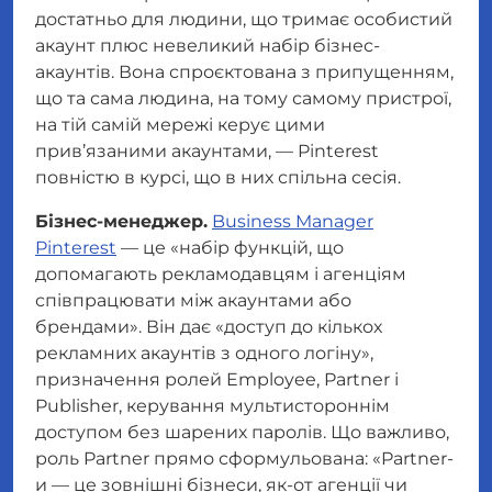
достатньо для людини, що тримає особистий
акаунт плюс невеликий набір бізнес-
акаунтів. Вона спроєктована з припущенням,
що
та сама людина, на тому самому пристрої,
на тій самій мережі
керує цими
прив’язаними акаунтами, — Pinterest
повністю в курсі, що в них спільна сесія.
Бізнес-менеджер.
Business Manager
Pinterest
— це
«набір функцій, що
допомагають рекламодавцям і агенціям
співпрацювати між акаунтами або
брендами».
Він дає
«доступ до кількох
рекламних акаунтів з одного логіну»
,
призначення ролей Employee, Partner і
Publisher, керування мультистороннім
доступом без шарених паролів. Що важливо,
роль Partner прямо сформульована:
«Partner-
и — це зовнішні бізнеси, як-от агенції чи