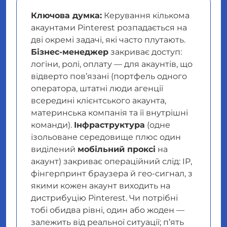
Ключова думка:
Керування кількома
акаунтами Pinterest розпадається на
дві окремі задачі, які часто плутають.
Бізнес-менеджер
закриває
доступ
:
логіни, ролі, оплату — для акаунтів, що
відверто пов’язані (портфель одного
оператора, штатні люди агенції
всередині клієнтського акаунта,
материнська компанія та її внутрішні
команди).
Інфраструктура
(одне
ізольоване середовище плюс один
виділений
мобільний проксі
на
акаунт) закриває
операційний слід
: IP,
фінгерпринт браузера й гео-сигнал, з
якими кожен акаунт виходить на
дистрибуцію Pinterest. Чи потрібні
тобі обидва рівні, один або жоден —
залежить від реальної ситуації; п’ять