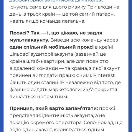
існують саме для цього ризику. Три входи на
день із трьох країн — це той самий патерн,
навіть якщо команда легальна.
Проксі? Так — і, що цікаво, не задля
мультиакаунту.
Виведи всю команду через
один спільний мобільний проксі
в країні
цільової аудиторії акаунта (зазвичай це
країна штаб-квартири, але для повністю
віддаленої команди — та країна, з якої акаунт
повинен виглядати
працюючим). Pinterest
бачить один сталий IP незалежно від того, де
фізично сидять маркетологи; 24/7-покриття
лишається непомітним.
Принцип, який варто запам’ятати:
проксі
представляє ідентичність
акаунта
, а не
локацію окремого оператора. Соло-номад, що
веде один акаунт, користується одним