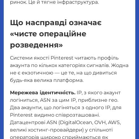
ринок. Це й тягне інфраструктура.
Що насправді означає
«чисте операційне
розведення»
Системи якості Pinterest читають профіль
акаунта по кількох категоріях сигналів. Жодна
не є екзотичною — це те, на що дивиться
будь-яка велика платформа.
Мережева ідентичність.
IP, з якого акаунт
логіниться, ASN за цим IP, приблизне гео.
Два акаунти, що логіняться з одного IP, для
Pinterest видимо співрозташовані.
Датацентрові ASN (DigitalOcean, OVH, AWS,
великі хостинг-провайдери) у спільноті
операторів широко сприймаються як