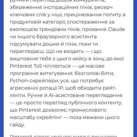
збереження інспіраційних пінів, ресерч
ключових слів у ніші, прицінювання попиту в
продуктовій категорії, спостереження за
еволюцією трендових пінів, прохання Claude
чи іншого браузерного асистента
підсумувати дошки й піни, поки ти
переглядаєш. Що
не
входить — і що
виштовхне тебе з цього кейсу в зону, до якої
Pinterest ToS чіпляється — це масове
програмне витягування: безголові боти,
Python-скрейпери, усе, що потребує
агресивної ротації IP, щоб обходити рейт-
ліміти. Ручне й AI-асистоване переглядання
— це просто перегляд публічного контенту,
що Pinterest дозволяє; промислового
масштабу скрейпінг — поза межами цього
гайду.
Pinterest віддає країнові видачі: пошукове