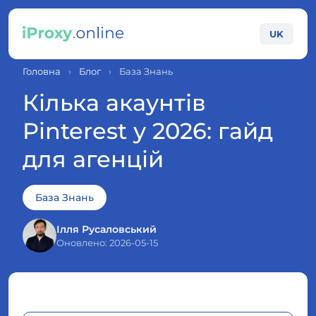
UK
Головна
›
Блог
›
База Знань
Кілька акаунтів
Pinterest у 2026: гайд
для агенцій
База Знань
Ілля Русаловський
Оновлено: 2026-05-15