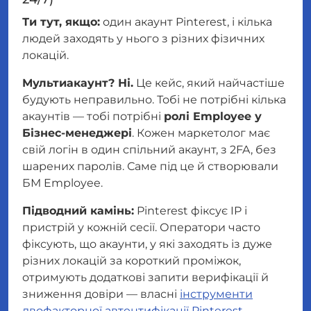
Ти тут, якщо:
один акаунт Pinterest, і кілька
людей заходять у нього з різних фізичних
локацій.
Мультиакаунт? Ні.
Це кейс, який найчастіше
будують неправильно. Тобі не потрібні кілька
акаунтів — тобі потрібні
ролі Employee у
Бізнес-менеджері
. Кожен маркетолог має
свій логін в один спільний акаунт, з 2FA, без
шарених паролів. Саме під це й створювали
БМ Employee.
Підводний камінь:
Pinterest фіксує IP і
пристрій у кожній сесії. Оператори часто
фіксують, що акаунти, у які заходять із дуже
різних локацій за короткий проміжок,
отримують додаткові запити верифікації й
зниження довіри — власні
інструменти
двофакторної автентифікації Pinterest