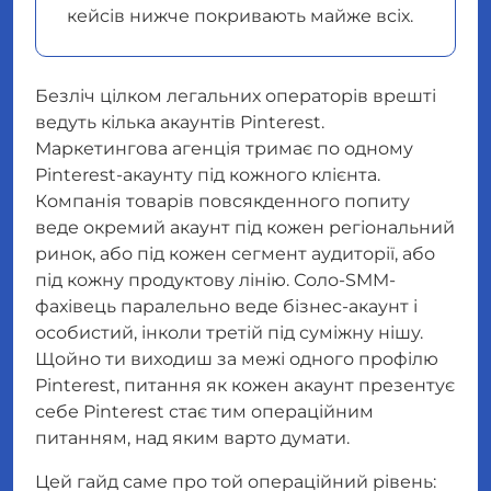
кейсів нижче покривають майже всіх.
Безліч цілком легальних операторів врешті
ведуть кілька акаунтів Pinterest.
Маркетингова агенція тримає по одному
Pinterest-акаунту під кожного клієнта.
Компанія товарів повсякденного попиту
веде окремий акаунт під кожен регіональний
ринок, або під кожен сегмент аудиторії, або
під кожну продуктову лінію. Соло-SMM-
фахівець паралельно веде бізнес-акаунт і
особистий, інколи третій під суміжну нішу.
Щойно ти виходиш за межі одного профілю
Pinterest, питання
як кожен акаунт презентує
себе Pinterest
стає тим операційним
питанням, над яким варто думати.
Цей гайд саме про той операційний рівень: