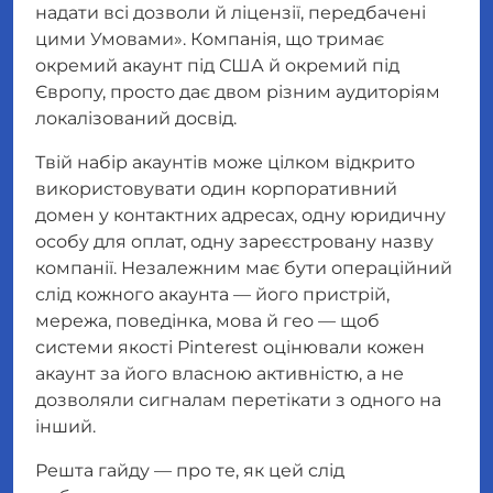
надати всі дозволи й ліцензії, передбачені
цими Умовами».
Компанія, що тримає
окремий акаунт під США й окремий під
Європу, просто дає двом різним аудиторіям
локалізований досвід.
Твій набір акаунтів може цілком відкрито
використовувати один корпоративний
домен у контактних адресах, одну юридичну
особу для оплат, одну зареєстровану назву
компанії. Незалежним має бути
операційний
слід
кожного акаунта — його пристрій,
мережа, поведінка, мова й гео — щоб
системи якості Pinterest оцінювали кожен
акаунт за його власною активністю, а не
дозволяли сигналам перетікати з одного на
інший.
Решта гайду — про те, як цей слід