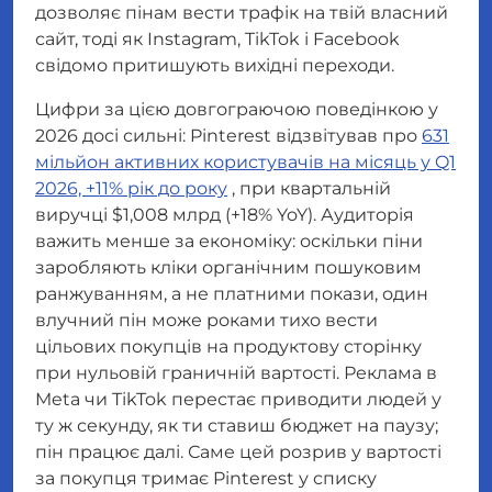
дозволяє пінам вести трафік на твій власний
сайт, тоді як Instagram, TikTok і Facebook
свідомо притишують вихідні переходи.
Цифри за цією довгограючою поведінкою у
2026 досі сильні: Pinterest відзвітував про
631
мільйон активних користувачів на місяць у Q1
2026, +11% рік до року
, при квартальній
виручці $1,008 млрд (+18% YoY). Аудиторія
важить менше за
економіку
: оскільки піни
заробляють кліки органічним пошуковим
ранжуванням, а не платними покази, один
влучний пін може роками тихо вести
цільових покупців на продуктову сторінку
при нульовій граничній вартості. Реклама в
Meta чи TikTok перестає приводити людей у
ту ж секунду, як ти ставиш бюджет на паузу;
пін працює далі. Саме цей розрив у вартості
за покупця тримає Pinterest у списку