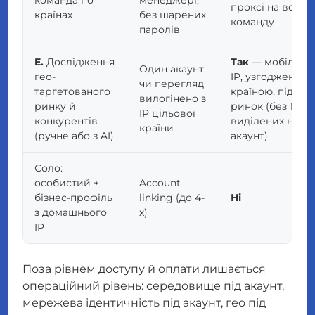
команда по
менеджері,
проксі на всю
країнах
без шарених
команду
паролів
E.
Дослідження
Так
— мобільни
Один акаунт
гео-
IP, узгоджений 
чи перегляд
таргетованого
країною, під
вилогінено з
ринку й
ринок (без 1:1-
IP цільової
конкурентів
виділених на
країни
(ручне або з AI)
акаунт)
Соло:
особистий +
Account
бізнес-профіль
linking (до 4-
Ні
з домашнього
х)
IP
Поза рівнем доступу й оплати лишається
операційний рівень: середовище під акаунт,
мережева ідентичність під акаунт, гео під