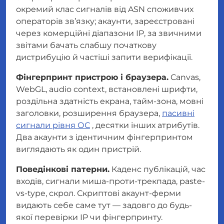
окремий клас сигналів від ASN споживчих
операторів зв’язку; акаунти, зареєстровані
через комерційні діапазони IP, за звичними
звітами бачать слабшу початкову
дистрибуцію й частіші запити верифікації.
Фінгерпринт пристрою і браузера.
Canvas,
WebGL, audio context, встановлені шрифти,
роздільна здатність екрана, тайм-зона, мовні
заголовки, розширення браузера,
пасивні
сигнали рівня ОС
, десятки інших атрибутів.
Два акаунти з ідентичним фінгерпринтом
виглядають як один пристрій.
Поведінкові патерни.
Каденс публікацій, час
входів, сигнали миша-проти-трекпада, paste-
vs-type, скрол. Скриптові акаунт-ферми
видають себе саме тут — задовго до будь-
якої перевірки IP чи фінгерпринту.