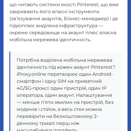
що читають системи якості Pinterest, що вже
закривають його власні інструменти
(зв’язування акаунтів, Бізнес-менеджер) і де
підхоплює виділена інфраструктура —
окреме середовище на акаунт плюс власна
мобільна мережева ідентичність.
Потрібна виділена мобільна мережева
ідентичність під кожен акаунт Pinterest?
iProxy.online перетворює один Android-
смартфон і одну SIM на приватний
4G/5G-проксі: один пристрій, один IP
оператора, один акаунт. Налаштування
— менше п’яти хвилин на пристрій, без
модемів і стійок, а весь стек можна
перевірити на безкоштовному 2-
денному триалі перш ніж
масштабувати портфель.