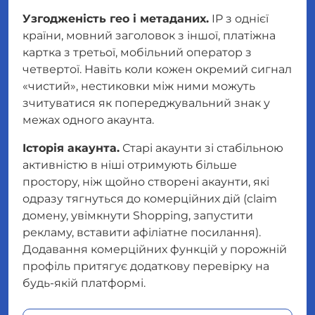
Узгодженість гео і метаданих.
IP з однієї
країни, мовний заголовок з іншої, платіжна
картка з третьої, мобільний оператор з
четвертої. Навіть коли кожен окремий сигнал
«чистий», нестиковки між ними можуть
зчитуватися як попереджувальний знак у
межах одного акаунта.
Історія акаунта.
Старі акаунти зі стабільною
активністю в ніші отримують більше
простору, ніж щойно створені акаунти, які
одразу тягнуться до комерційних дій (claim
домену, увімкнути Shopping, запустити
рекламу, вставити афіліатне посилання).
Додавання комерційних функцій у порожній
профіль притягує додаткову перевірку на
будь-якій платформі.