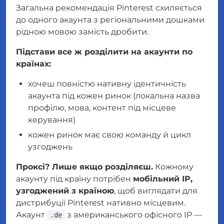
Загальна рекомендація Pinterest схиляється
до
одного акаунта з регіональними дошками
рідною мовою
замість дробити.
Підстави все ж розділити на акаунти по
країнах:
хочеш повністю нативну ідентичність
акаунта під кожен ринок (локальна назва
профілю, мова, контент під місцеве
керування)
кожен ринок має свою команду й цикл
узгоджень
Проксі? Лише якщо розділяєш.
Кожному
акаунту під країну потрібен
мобільний IP,
узгоджений з країною
, щоб виглядати для
дистрибуції Pinterest нативно місцевим.
Акаунт
з американського офісного IP —
.de