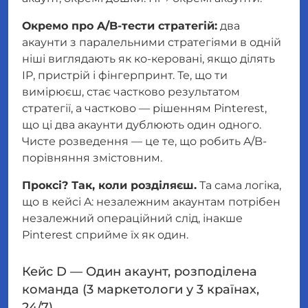
Окремо про A/B-тести стратегій:
два
акаунти з паралельними стратегіями в одній
ніші виглядають як ко-керовані, якщо ділять
IP, пристрій і фінгерпринт. Те, що ти
вимірюєш, стає частково результатом
стратегії, а частково — рішенням Pinterest,
що ці два акаунти дублюють один одного.
Чисте розведення — це те, що робить A/B-
порівняння змістовним.
Проксі? Так, коли розділяєш.
Та сама логіка,
що в кейсі A: незалежним акаунтам потрібен
незалежний операційний слід, інакше
Pinterest сприйме їх як один.
Кейс D — Один акаунт, розподілена
команда (3 маркетологи у 3 країнах,
24/7)