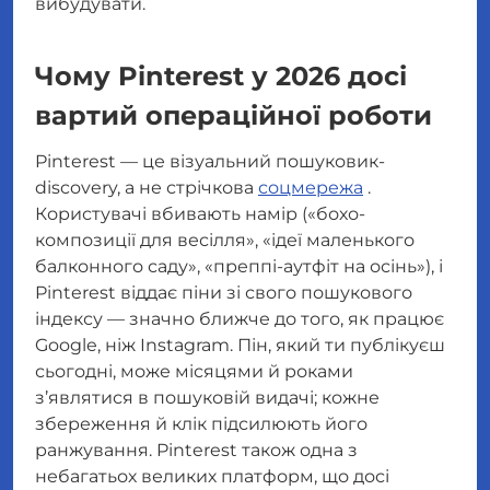
вибудувати.
Чому Pinterest у 2026 досі
вартий операційної роботи
Pinterest — це візуальний пошуковик-
discovery, а не стрічкова
соцмережа
.
Користувачі вбивають намір («бохо-
композиції для весілля», «ідеї маленького
балконного саду», «преппі-аутфіт на осінь»), і
Pinterest віддає піни зі свого пошукового
індексу — значно ближче до того, як працює
Google, ніж Instagram. Пін, який ти публікуєш
сьогодні, може місяцями й роками
з’являтися в пошуковій видачі; кожне
збереження й клік підсилюють його
ранжування. Pinterest також одна з
небагатьох великих платформ, що досі