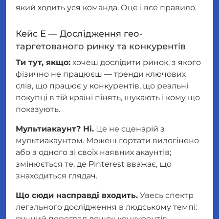
який ходить уся команда. Оце і все правило.
Кейс E — Дослідження гео-
таргетованого ринку та конкурентів
Ти тут, якщо:
хочеш дослідити ринок, з якого
фізично не працюєш — тренди ключових
слів, що працює у конкурентів, що реальні
покупці в тій країні пінять, шукають і кому що
показують.
Мультиакаунт? Ні.
Це не сценарій з
мультиакаунтом. Можеш гортати вилогінено
або з одного зі своїх наявних акаунтів;
змінюється те, де Pinterest вважає, що
знаходиться глядач.
Що сюди насправді входить.
Увесь спектр
легального дослідження в людському темпі:
ручний перегляд дошок конкурентів,