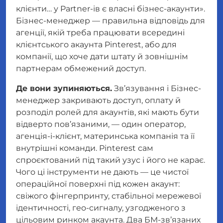
клієнти… у Partner-ів є власні бізнес-акаунти».
Бізнес-менеджер — правильна відповідь для
агенції, якій треба працювати всередині
клієнтського акаунта Pinterest, або для
компанії, що хоче дати штату й зовнішнім
партнерам обмежений доступ.
Де вони зупиняються.
Зв’язування і Бізнес-
менеджер закривають доступ, оплату й
розподіл ролей
для акаунтів, які мають бути
відверто пов’язаними
, — один оператор,
агенція-і-клієнт, материнська компанія та її
внутрішні команди. Pinterest сам
спроєктований під такий узус і його не карає.
Чого ці інструменти не дають — це чистої
операційної поверхні під кожен акаунт:
свіжого фінгерпринту, стабільної мережевої
ідентичності, гео-сигналу, узгодженого з
цільовим ринком акаунта. Два БМ-зв’язаних