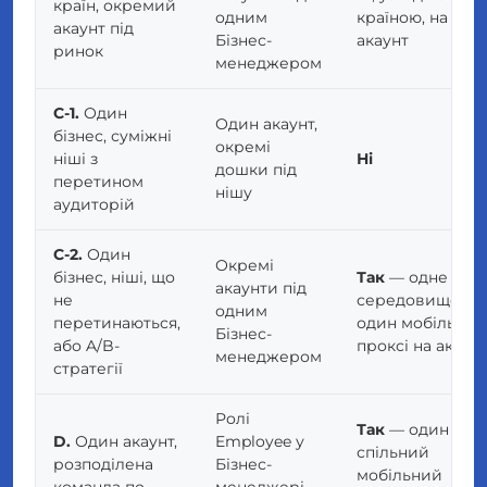
країн, окремий
одним
країною, на
акаунт під
Бізнес-
акаунт
ринок
менеджером
C-1.
Один
Один акаунт,
бізнес, суміжні
окремі
ніші з
Ні
дошки під
перетином
нішу
аудиторій
C-2.
Один
Окремі
бізнес, ніші, що
Так
— одне
акаунти під
не
середовище +
одним
перетинаються,
один мобільний
Бізнес-
або
A/B-
проксі на акаун
менеджером
стратегії
Ролі
Так
— один
D.
Один акаунт,
Employee у
спільний
розподілена
Бізнес-
мобільний