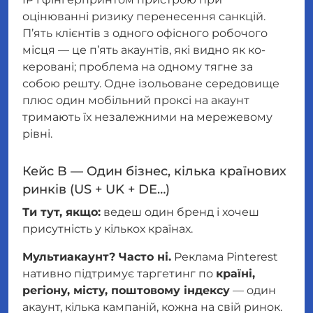
оцінюванні ризику перенесення санкцій.
П’ять клієнтів з одного офісного робочого
місця — це п’ять акаунтів, які видно як ко-
керовані; проблема на одному тягне за
собою решту. Одне ізольоване середовище
плюс один мобільний проксі на акаунт
тримають їх незалежними на мережевому
рівні.
Кейс B — Один бізнес, кілька країнових
ринків (US + UK + DE…)
Ти тут, якщо:
ведеш один бренд і хочеш
присутність у кількох країнах.
Мультиакаунт? Часто ні.
Реклама Pinterest
нативно підтримує таргетинг по
країні,
регіону, місту, поштовому індексу
— один
акаунт, кілька кампаній, кожна на свій ринок.