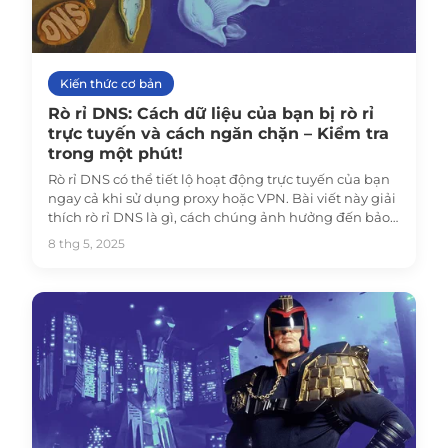
Kiến thức cơ bản
Rò rỉ DNS: Cách dữ liệu của bạn bị rò rỉ
trực tuyến và cách ngăn chặn – Kiểm tra
trong một phút!
Rò rỉ DNS có thể tiết lộ hoạt động trực tuyến của bạn
ngay cả khi sử dụng proxy hoặc VPN. Bài viết này giải
thích rò rỉ DNS là gì, cách chúng ảnh hưởng đến bảo
mật và cách ngăn chặn để bảo vệ quyền riêng tư của
8 thg 5, 2025
bạn.