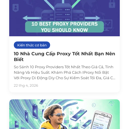
Kiến thức cơ bản
10 Nhà Cung Cấp Proxy Tốt Nhất Bạn Nên
Biết
So Sánh 10 Proxy Providers Tốt Nhất Theo Giá Cả, Tính
Năng Và Hiệu Suất. Khám Phá Cách IProxy Nổi Bật
Với Proxy Di Động Diy Cho Sự Kiểm Soát Tối Đa, Giá Cả
Phải Chăng Và Tính Ẩn Danh.
22 thg 4, 2026