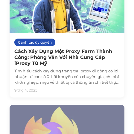
Canh tác ủy quyền
Cách Xây Dựng Một Proxy Farm Thành
Công: Phỏng Vấn Với Nhà Cung Cấp
iProxy Từ Mỹ
Tìm hiểu cách xây dựng trang trại proxy di động có lợi
nhuận từ con số 0. Lời khuyên của chuyên gia, chi phí
khởi nghiệp, mẹo về thiết bị và thông tin chi tiết thực
tế từ người bán iProxy đáng tin cậy tại Hoa Kỳ — tất cả
9 thg 4, 2025
trong một hướng dẫn.