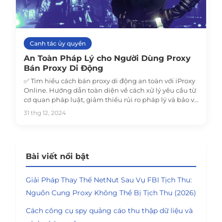
Canh tác ủy quyền
An Toàn Pháp Lý cho Người Dùng Proxy
Bán Proxy Di Động
✅ Tìm hiểu cách bán proxy di động an toàn với iProxy
Online. Hướng dẫn toàn diện về cách xử lý yêu cầu từ
cơ quan pháp luật, giảm thiểu rủi ro pháp lý và bảo vệ
doanh nghiệp proxy của bạn. Bảo vệ hoạt động của
31 thg 12, 2024
bạn ngay hôm nay!
Bài viết nổi bật
Giải Pháp Thay Thế NetNut Sau Vụ FBI Tịch Thu:
Nguồn Cung Proxy Không Thể Bị Tịch Thu (2026)
Cách công cụ spy quảng cáo thu thập dữ liệu và