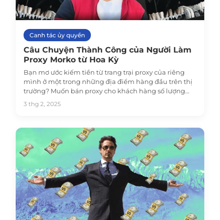
Canh tác ủy quyền
Câu Chuyện Thành Công của Người Làm
Proxy Morko từ Hoa Kỳ
Bạn mơ ước kiếm tiền từ trang trại proxy của riêng
mình ở một trong những địa điểm hàng đầu trên thị
trường? Muốn bán proxy cho khách hàng số lượng
lớn và thường xuyên với giá trên mức thị trường và
3 thg 2, 2025
không có cổng không hoạt động? Người bán proxy
đáng tin cậy của chúng tôi Morko từ Hoa Kỳ chia sẻ
hành trình của mình: đọc trong bài viết này hoặc xem
toàn bộ cuộc phỏng vấn trên kênh YouTube của
chúng tôi!