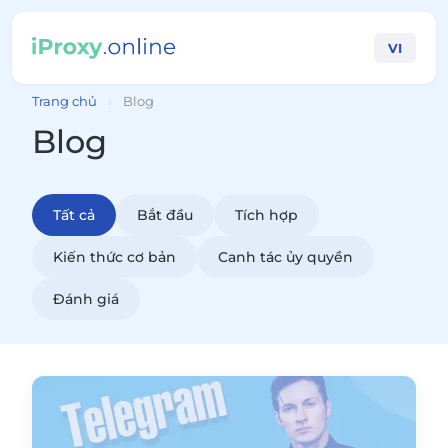
VI
Trang chủ
›
Blog
Blog
Tất cả
Bắt đầu
Tích hợp
Kiến thức cơ bản
Canh tác ủy quyền
Đánh giá