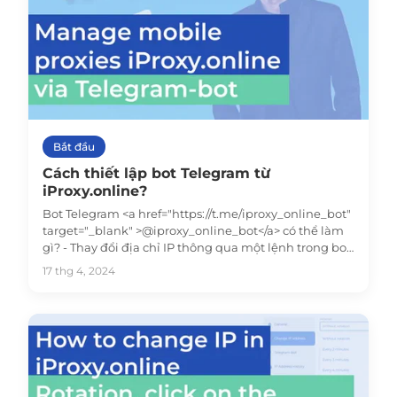
Bắt đầu
Cách thiết lập bot Telegram từ
iProxy.online?
Bot Telegram <a href="https://t.me/iproxy_online_bot"
target="_blank" >@iproxy_online_bot</a> có thể làm
gì? - Thay đổi địa chỉ IP thông qua một lệnh trong bot
- Thông báo về việc thay đổi địa chỉ IP
17 thg 4, 2024