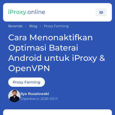
ID
Beranda
›
Blog
›
Proxy Farming
Cara Menonaktifkan
Optimasi Baterai
Android untuk iProxy &
OpenVPN
Proxy Farming
Ilya Rusalowski
Diperbarui: 2026-05-11