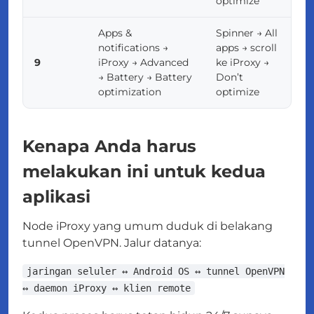
optimize
Apps &
Spinner → All
notifications →
apps → scroll
9
iProxy → Advanced
ke iProxy →
→ Battery → Battery
Don’t
optimization
optimize
Kenapa Anda harus
melakukan ini untuk kedua
aplikasi
Node iProxy yang umum duduk di belakang
tunnel OpenVPN. Jalur datanya:
jaringan seluler ↔ Android OS ↔ tunnel OpenVPN
↔ daemon iProxy ↔ klien remote