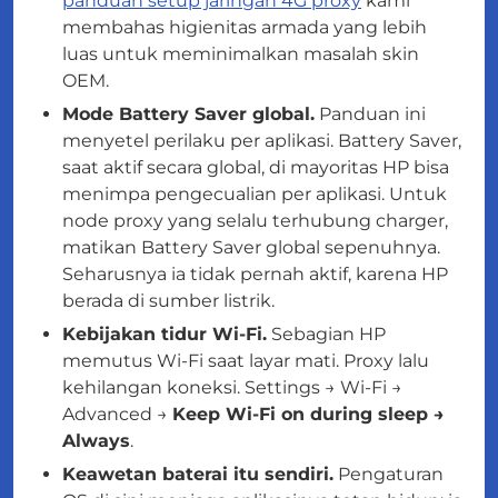
panduan setup jaringan 4G proxy
kami
membahas higienitas armada yang lebih
luas untuk meminimalkan masalah skin
OEM.
Mode Battery Saver global.
Panduan ini
menyetel perilaku per aplikasi. Battery Saver,
saat aktif secara global, di mayoritas HP bisa
menimpa pengecualian per aplikasi. Untuk
node proxy yang selalu terhubung charger,
matikan Battery Saver global sepenuhnya.
Seharusnya ia tidak pernah aktif, karena HP
berada di sumber listrik.
Kebijakan tidur Wi-Fi.
Sebagian HP
memutus Wi-Fi saat layar mati. Proxy lalu
kehilangan koneksi. Settings → Wi-Fi →
Advanced →
Keep Wi-Fi on during sleep →
Always
.
Keawetan baterai itu sendiri.
Pengaturan