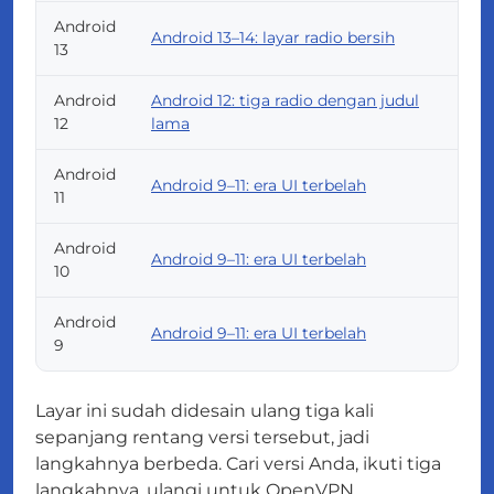
Android
Android 13–14: layar radio bersih
13
Android
Android 12: tiga radio dengan judul
12
lama
Android
Android 9–11: era UI terbelah
11
Android
Android 9–11: era UI terbelah
10
Android
Android 9–11: era UI terbelah
9
Layar ini sudah didesain ulang tiga kali
sepanjang rentang versi tersebut, jadi
langkahnya berbeda. Cari versi Anda, ikuti tiga
langkahnya, ulangi untuk OpenVPN.