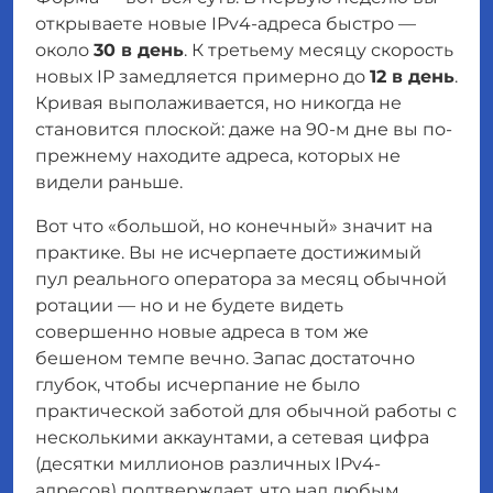
открываете новые IPv4-адреса быстро —
около
30 в день
. К третьему месяцу скорость
новых
IP замедляется примерно до
12 в день
.
Кривая выполаживается, но никогда не
становится плоской: даже на 90-м дне вы по-
прежнему находите адреса, которых не
видели раньше.
Вот что «большой, но конечный» значит на
практике. Вы не исчерпаете достижимый
пул реального оператора за месяц обычной
ротации — но и не будете видеть
совершенно новые адреса в том же
бешеном темпе вечно. Запас достаточно
глубок, чтобы исчерпание не было
практической заботой для обычной работы с
несколькими аккаунтами, а сетевая цифра
(десятки миллионов различных IPv4-
адресов) подтверждает, что над любым