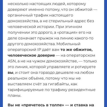
несколько настоящих людей, которому
доверяют именно потому, что он обжитой —
органичный трафик настоящего
домохозяйства, а не стерильный адрес без
человеческой истории. При этичном
получении это дорого, а «ротация» его на
деле означает прыжок на линию какого-то
другого домохозяйства. Мобильный
операторский IP даёт вам
то же обжитое,
человеческое доверие
— на операторском
ASN, а не на чужом домохозяйстве, — только
это линия, которой управляете и ротируете
вы
, и стоит она гораздо дешевле на любом
реальном объёме, потому что мы не
выставляем счёт за гигабайты, как
тарифицируемые по трафику резидентные
планы.
Вы не «прячетесь в толпе» — и ставка на