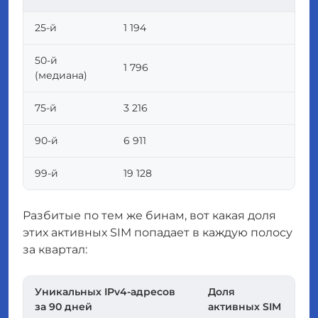
25-й
1 194
50-й
1 796
(медиана)
75-й
3 216
90-й
6 911
99-й
19 128
Разбитые по тем же бинам, вот какая доля
этих активных SIM попадает в каждую полосу
за квартал:
Уникальных IPv4-адресов
Доля
за 90 дней
активных SIM