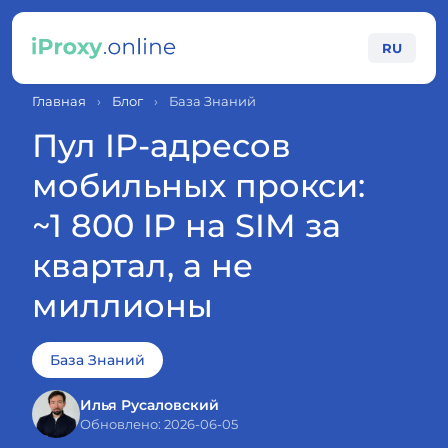
RU
Главная
›
Блог
›
База Знаний
Пул IP-адресов
мобильных прокси:
~1 800 IP на SIM за
квартал, а не
миллионы
База Знаний
Илья Русаловский
Обновлено: 2026-06-05