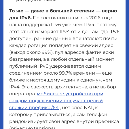
То же — даже в большей степени — верно
для IPv6.
По состоянию на июнь 2026 года
наша поддержка IPv6 у́же, чем IPv4, поэтому
этот отчёт измеряет IPv4 от и до. Там, где IPv6
доступен, ранние данные впечатляют: почти
каждая ротация попадает на свежий адрес
(выход около 99%), пул адресов фактически
безграничен, а в любой отдельный момент
публичный IPv6 удерживается одним
соединением около 99,7% времени — ещё
ближе к настоящему «один к одному», чем
IPv4. Эта свежесть архитектурна, а не выбор
оператора:
мобильное устройство при
каждом подключении получает целый
свежий префикс /64
, нет слоя NAT, к
которому привязываться, а сам телефон
рандомизирует свой адрес внутри префикса
(privacy extensions).