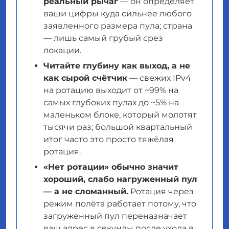
реальный рычаг
— он определяет
ваши цифры куда сильнее любого
заявленного размера пула; страна
— лишь самый грубый срез
локации.
Читайте глубину как
выход
, а не
как сырой счётчик
— свежих IPv4
на ротацию выходит от ~99% на
самых глубоких пулах до ~5% на
маленьком блоке, который молотят
тысячи раз; большой квартальный
итог часто это просто тяжёлая
ротация.
«Нет ротации» обычно значит
хороший, слабо нагруженный пул
— а не сломанный.
Ротация через
режим полёта работает потому, что
загруженный пул переназначает
ваш адрес в секунды после ухода в