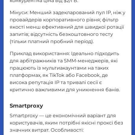
конкурентна ціна від $2/ГБ.
Мінуси: Менший задекларований пул IP, ніж у
провайдерів корпоративного рівня; фільтр
якості менш ефективний для швидкої ротації
запитів; відсутність безкоштовного тесту
(тільки платний пробний період).
Приклад використання: Ідеально підходить
для арбітражників та SMM-менеджерів, які
працюють із мультиакаунтами на таких
платформах, як TikTok або Facebook, де
висока репутація IP та тривалі сесії є
критично важливими для уникнення банів.
Smartproxy
Smartproxy — це економічний варіант для
користувачів, яким потрібні якісні проксі без
значних витрат. Особливості: