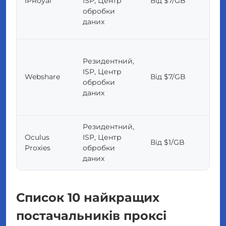
IPRoyal
ISP, Центр
Від $7/GB
обробки
даних
Резидентний,
ISP, Центр
Webshare
Від $7/GB
обробки
даних
Резидентний,
Oculus
ISP, Центр
Від $1/GB
Proxies
обробки
даних
Список 10 найкращих
постачальників проксі