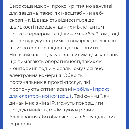
Високошвидкісні проксі критично важливі
для завдань, таких як масштабний веб-
скрапінг. Швидкість відноситься до
швидкості передачі даних між клієнтом,
проксі-сервером та цільовим вебсайтом, тоді
як час відгуку (затримка) вимірює, наскільки
швидко сервер відповідає на запити.
Низький час відгуку є важливим для завдань,
що вимагають оперативності, таких як
моніторинг подій у реальному часі або
електронна комерція. Оберіть
постачальників проксі-послуг, які
пропонують оптимізовані
мобільні проксі
для електронної комерції
. Такі функції, як
динамічна зміна IP, можуть покращити
продуктивність, мінімізуючи ризик
блокування або обмеження з боку цільових
серверів.