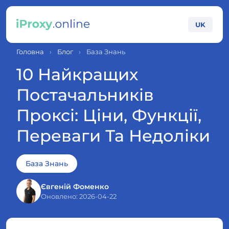
UK
Головна
›
Блог
›
База Знань
10 Найкращих
Постачальників
Проксі: Ціни, Функції,
Переваги Та Недоліки
База Знань
Євгеній Фоменко
Оновлено: 2026-04-22