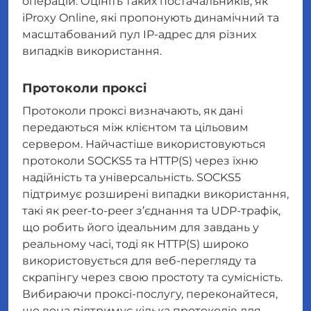
операцій. Оцініть таких постачальників, як
iProxy Online, які пропонують динамічний та
масштабований пул IP-адрес для різних
випадків використання.
Протоколи проксі
Протоколи проксі визначають, як дані
передаються між клієнтом та цільовим
сервером. Найчастіше використовуються
протоколи SOCKS5 та HTTP(S) через їхню
надійність та універсальність. SOCKS5
підтримує розширені випадки використання,
такі як peer-to-peer з’єднання та UDP-трафік,
що робить його ідеальним для завдань у
реальному часі, тоді як HTTP(S) широко
використовується для веб-перегляду та
скрапінгу через свою простоту та сумісність.
Вибираючи проксі-послугу, переконайтеся,
що вона підтримує кілька протоколів для