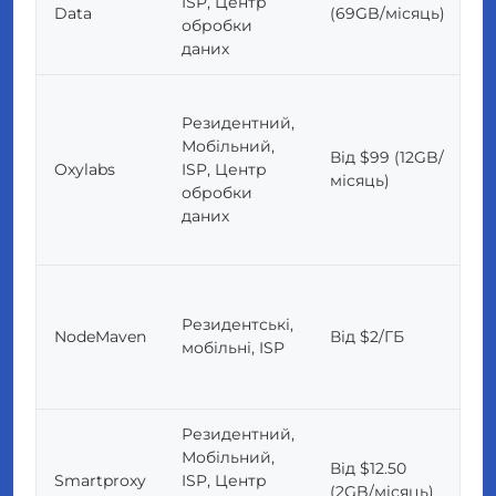
ISP, Центр
Data
(69GB/місяць)
обробки
даних
Резидентний,
Мобільний,
Від $99 (12GB/
Oxylabs
ISP, Центр
місяць)
обробки
даних
Резидентські,
NodeMaven
Від $2/ГБ
мобільні, ISP
Резидентний,
Мобільний,
Від $12.50
Smartproxy
ISP, Центр
(2GB/місяць)