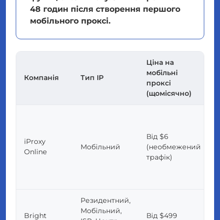
48 годин після створення першого
мобільного проксі.
Ціна на
мобільні
Компанія
Тип IP
проксі
(щомісячно)
Від $6
iProxy
Мобільний
(необмежений
Online
трафік)
Резидентний,
Мобільний,
Bright
Від $499