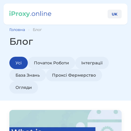
UK
Головна
›
Блог
Блог
Усі
Початок Роботи
Інтеграції
База Знань
Проксі Фермерство
Огляди