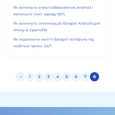
Як вимкнути енергозбереження Android і
ввімкнути ліміт заряду 80%
Як вимкнути оптимізацію батареї Android для
iProxy й OpenVPN
Як подовжити життя батареї телефона під
мобільні проксі 24/7
‹
1
2
3
4
5
6
7
8