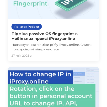
Початок Роботи
Підміна passive OS fingerprint в
мобільних проксі iProxy.online
Налаштування підміни pOf у iProxy.online. Список
пристроїв, які підтримуються
27 квіт. 2025 р.