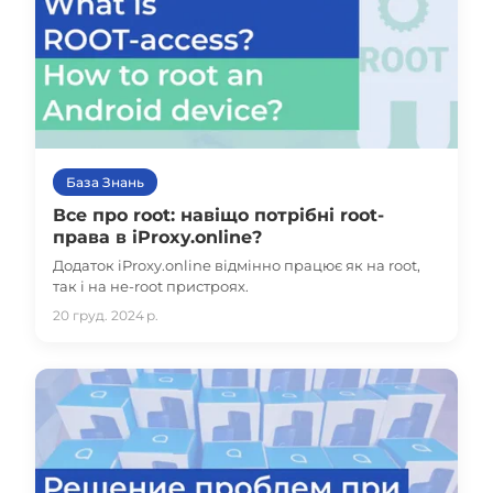
База Знань
Все про root: навіщо потрібні root-
права в iProxy.online?
Додаток iProxy.online відмінно працює як на root,
так і на не-root пристроях.
20 груд. 2024 р.