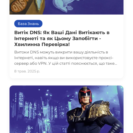
База Знань
Витік DNS: Як Ваші Дані Витікають в
Інтернеті та як Цьому Запобігти -
Хвилинна Перевірка!
Витоки DNS можуть викрити вашу діяльність в
Інтернеті, навіть якщо ви використовуєте проксі-
сервер або VPN. У цій статті пояснюється, що таке
витоки DNS, як вони впливають на безпеку і як їм
8 трав. 2025 р.
запобігти, щоб захистити вашу конфіденційність в
Інтернеті.