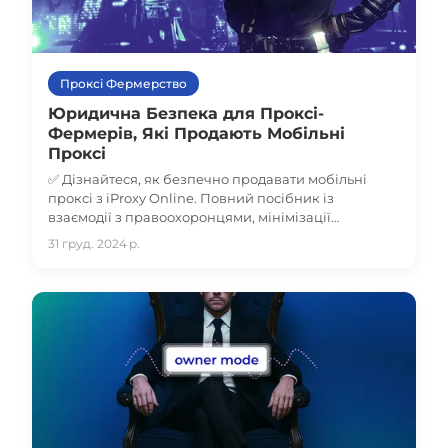
Проксі Фермерство
Юридична Безпека для Проксі-
Фермерів, Які Продають Мобільні
Проксі
✅ Дізнайтеся, як безпечно продавати мобільні
проксі з iProxy Online. Повний посібник із
взаємодії з правоохоронцями, мінімізації
юридичних ризиків і захисту вашого проксі-
31 груд. 2024 р.
бізнесу. Захистіть свою діяльність вже сьогодні!