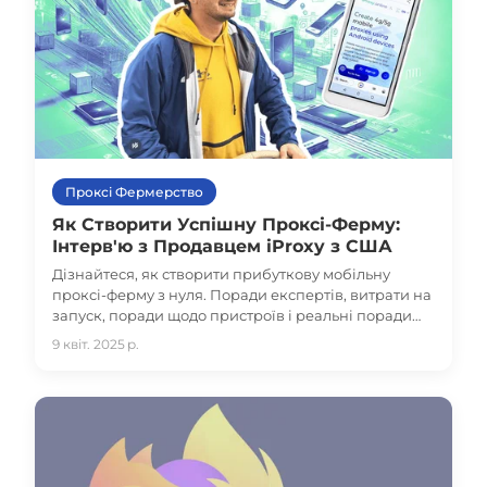
Проксі Фермерство
Як Створити Успішну Проксі-Ферму:
Інтерв'ю з Продавцем iProxy з США
Дізнайтеся, як створити прибуткову мобільну
проксі-ферму з нуля. Поради експертів, витрати на
запуск, поради щодо пристроїв і реальні поради
від надійного продавця iProxy в США - все в одному
9 квіт. 2025 р.
посібнику.