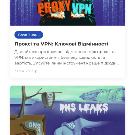
База Знань
Проксі та VPN: Ключові Відмінності
Дізнайтеся про ключові відмінності між проксі та
VPN: їх використання, безпеку, швидкість та
вартість. З’ясуйте, який інструмент краще підходить
для обходу обмежень, захисту конфіденційності чи
31 січ. 2025 р.
покращення бізнес-операцій.