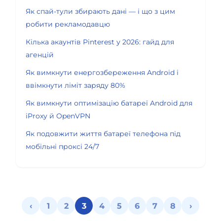
Як спай-тули збирають дані — і що з цим
робити рекламодавцю
Кілька акаунтів Pinterest у 2026: гайд для
агенцій
Як вимкнути енергозбереження Android і
ввімкнути ліміт заряду 80%
Як вимкнути оптимізацію батареї Android для
iProxy й OpenVPN
Як подовжити життя батареї телефона під
мобільні проксі 24/7
‹
1
2
3
4
5
6
7
8
›