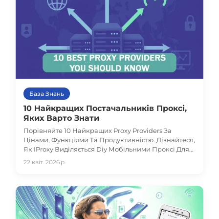
База Знань
10 Найкращих Постачальників Проксі,
Яких Варто Знати
Порівняйте 10 Найкращих Proxy Providers За
Цінами, Функціями Та Продуктивністю. Дізнайтеся,
Як IProxy Виділяється Diy Мобільними Проксі Для
Максимального Контролю, Доступності Та
22 квіт. 2026 р.
Анонімності.