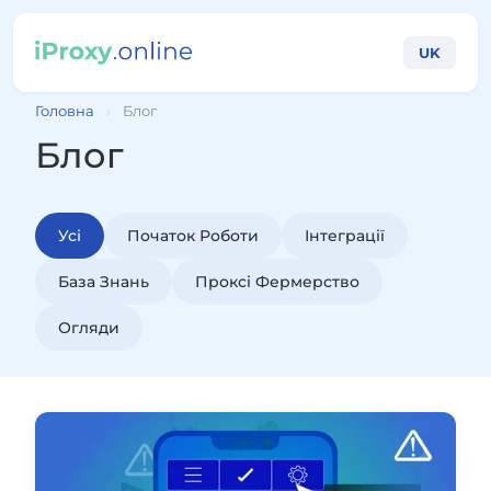
UK
Головна
›
Блог
Блог
Усі
Початок Роботи
Інтеграції
База Знань
Проксі Фермерство
Огляди