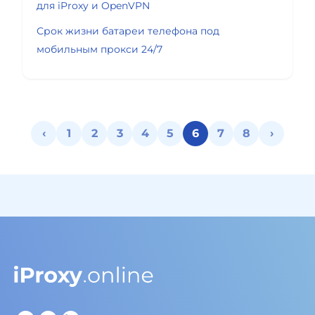
для iProxy и OpenVPN
Срок жизни батареи телефона под
мобильным прокси 24/7
‹
1
2
3
4
5
6
7
8
›