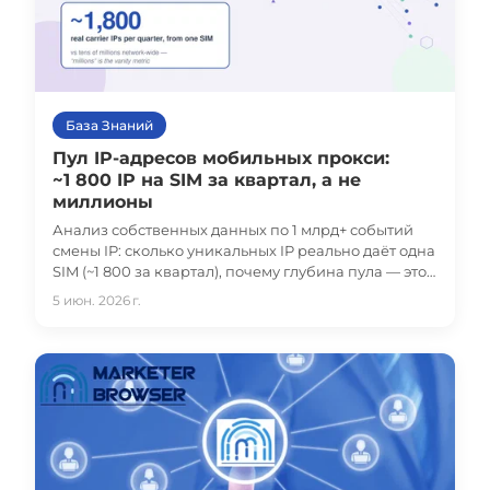
База Знаний
Пул IP-адресов мобильных прокси:
~1 800 IP на SIM за квартал, а не
миллионы
Анализ собственных данных по 1 млрд+ событий
смены IP: сколько уникальных IP реально даёт одна
SIM (~1 800 за квартал), почему глубина пула — это
выход на ротацию, а не сырой счётчик, когда
5 июн. 2026 г.
статичный IP лучше ротации и как выбрать
оператора и гео.