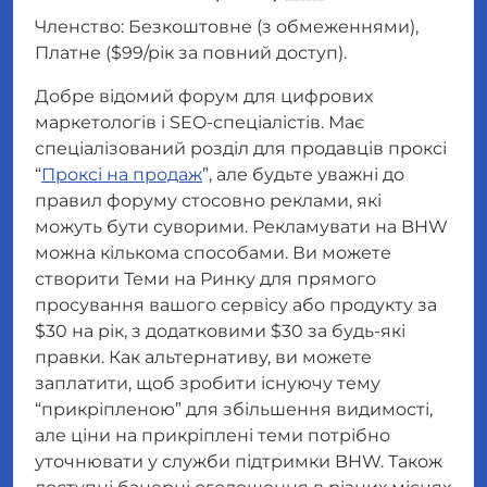
Членство: Безкоштовне (з обмеженнями),
Платне ($99/рік за повний доступ).
Добре відомий форум для цифрових
маркетологів і SEO-спеціалістів. Має
спеціалізований розділ для продавців проксі
“
Проксі на продаж
”, але будьте уважні до
правил форуму стосовно реклами, які
можуть бути суворими. Рекламувати на BHW
можна кількома способами. Ви можете
створити Теми на Ринку для прямого
просування вашого сервісу або продукту за
$30 на рік, з додатковими $30 за будь-які
правки. Как альтернативу, ви можете
заплатити, щоб зробити існуючу тему
“прикріпленою” для збільшення видимості,
але ціни на прикріплені теми потрібно
уточнювати у служби підтримки BHW. Також