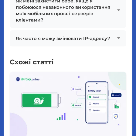
Як мені захистити себе, якщо я
побоююся незаконного використання
моїх мобільних проксі-серверів
клієнтами?
Як часто я можу змінювати IP-адресу?
Схожі статті