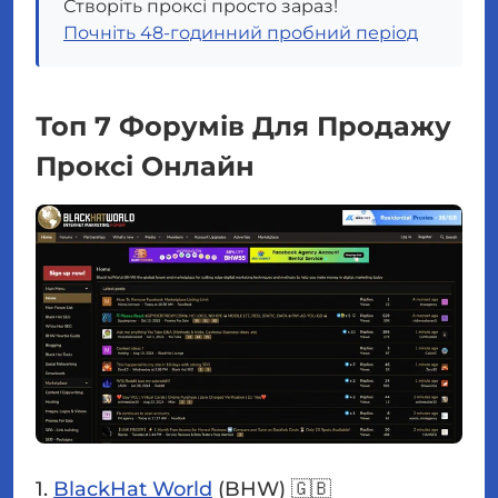
Створіть проксі просто зараз!
Почніть 48-годинний пробний період
Топ 7 Форумів Для Продажу
Проксі Онлайн
1.
BlackHat World
(BHW) 🇬🇧