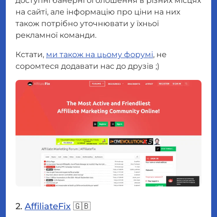
доступні банерні оголошення в різних місцях
на сайті, але інформацію про ціни на них
також потрібно уточнювати у їхньої
рекламної команди.
Кстати,
ми також на цьому форумі
, не
соромтеся додавати нас до друзів ;)
2.
AffiliateFix
🇬🇧