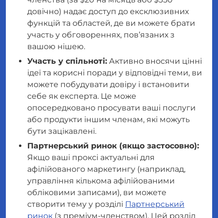
довічно) надає доступ до ексклюзивних
функцій та областей, де ви можете брати
участь у обговореннях, пов’язаних з
вашою нішею.
Участь у спільноті:
Активно вносячи цінні
ідеї та корисні поради у відповідні теми, ви
можете побудувати довіру і встановити
себе як експерта. Це може
опосередковано просувати ваші послуги
або продукти іншим членам, які можуть
бути зацікавлені.
Партнерський ринок (якщо застосовно):
Якщо ваші проксі актуальні для
афілійованого маркетингу (наприклад,
управління кількома афілійованими
обліковими записами), ви можете
створити тему у розділі
Партнерський
ринок
(з преміум-членством). Цей розділ