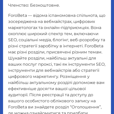
Членство: Безкоштовне.
ForoBeta — відома іспаномовна спільнота, що
зосереджена на вебмайстрах, цифрових
маркетологах та онлайн-підприємцях. Вона
охоплює широкий спектр тем, включаючи
SEO, соціальні медіа, блогінг, веб-розробку та
різні стратегії заробітку в інтернеті. ForoBeta
має різні розділи, присвячені різним темам.
Шукайте розділи, найбільш актуальні для
ваших послуг проксі, такі як інструменти SEO,
інструменти для вебмайстрів або стратегії
цифрового маркетингу. Розміщення у
найбільш актуальному розділі допоможе вам
ефективніше досягти вашої цільової
аудиторії. Після реєстрації та доступу до
вашого особистого облікового запису на
ForoBeta ви знайдете розділ “Оголошення”,
де можна ознайомитися та придбати