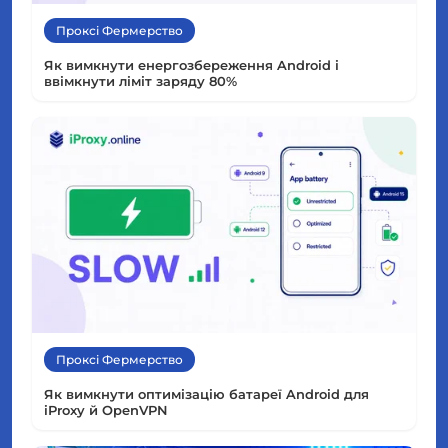
Проксі Фермерство
Як вимкнути енергозбереження Android і
ввімкнути ліміт заряду 80%
Проксі Фермерство
Як вимкнути оптимізацію батареї Android для
iProxy й OpenVPN