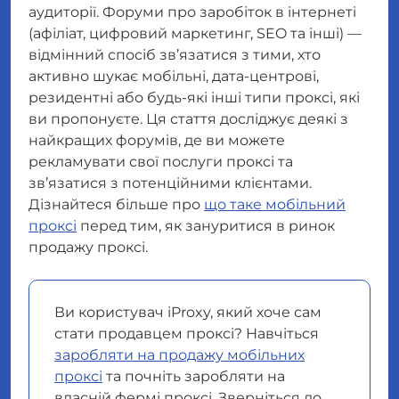
аудиторії. Форуми про заробіток в інтернеті
(афіліат, цифровий маркетинг, SEO та інші) —
відмінний спосіб зв’язатися з тими, хто
активно шукає мобільні, дата-центрові,
резидентні або будь-які інші типи проксі, які
ви пропонуєте. Ця стаття досліджує деякі з
найкращих форумів, де ви можете
рекламувати свої послуги проксі та
зв’язатися з потенційними клієнтами.
Дізнайтеся більше про
що таке мобільний
проксі
перед тим, як зануритися в ринок
продажу проксі.
Ви користувач iProxy, який хоче сам
стати продавцем проксі? Навчіться
заробляти на продажу мобільних
проксі
та почніть заробляти на
власній фермі проксі. Зверніться до