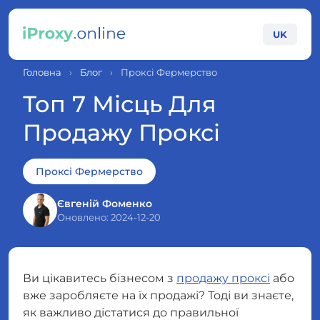
UK
Головна
›
Блог
›
Проксі Фермерство
Топ 7 Місць Для
Продажу Проксі
Проксі Фермерство
Євгеній Фоменко
Оновлено: 2024-12-20
Ви цікавитесь бізнесом з
продажу проксі
або
вже заробляєте на їх продажі? Тоді ви знаєте,
як важливо дістатися до правильної