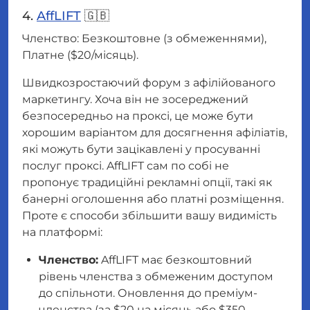
4.
AffLIFT
🇬🇧
Членство: Безкоштовне (з обмеженнями),
Платне ($20/місяць).
Швидкозростаючий форум з афілійованого
маркетингу. Хоча він не зосереджений
безпосередньо на проксі, це може бути
хорошим варіантом для досягнення афіліатів,
які можуть бути зацікавлені у просуванні
послуг проксі. AffLIFT сам по собі не
пропонує традиційні рекламні опції, такі як
банерні оголошення або платні розміщення.
Проте є способи збільшити вашу видимість
на платформі:
Членство:
AffLIFT має безкоштовний
рівень членства з обмеженим доступом
до спільноти. Оновлення до преміум-
членства (за $20 на місяць або $350