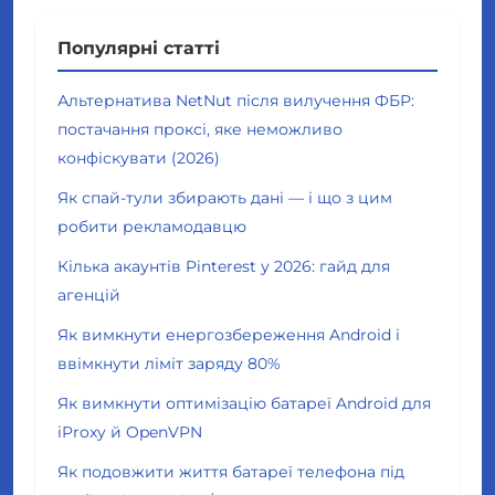
Популярні статті
Альтернатива NetNut після вилучення ФБР:
постачання проксі, яке неможливо
конфіскувати (2026)
Як спай-тули збирають дані — і що з цим
робити рекламодавцю
Кілька акаунтів Pinterest у 2026: гайд для
агенцій
Як вимкнути енергозбереження Android і
ввімкнути ліміт заряду 80%
Як вимкнути оптимізацію батареї Android для
iProxy й OpenVPN
Як подовжити життя батареї телефона під