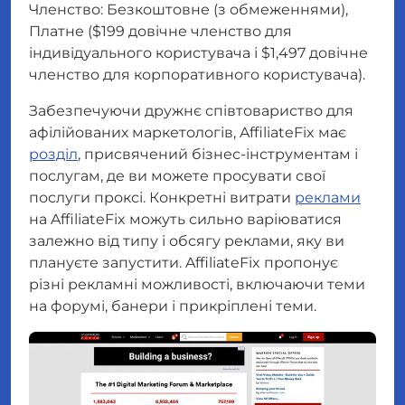
Членство: Безкоштовне (з обмеженнями),
Платне ($199 довічне членство для
індивідуального користувача і $1,497 довічне
членство для корпоративного користувача).
Забезпечуючи дружнє співтовариство для
афілійованих маркетологів, AffiliateFix має
розділ
, присвячений бізнес-інструментам і
послугам, де ви можете просувати свої
послуги проксі. Конкретні витрати
реклами
на AffiliateFix можуть сильно варіюватися
залежно від типу і обсягу реклами, яку ви
плануєте запустити. AffiliateFix пропонує
різні рекламні можливості, включаючи теми
на форумі, банери і прикріплені теми.