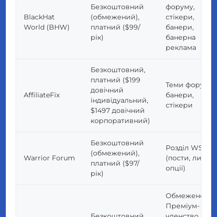
Безкоштовний
форуму,
BlackHat
(обмежений),
стікери,
World (BHW)
платний ($99/
банери,
рік)
банерна
реклама
Безкоштовний,
платний ($199
Теми форуму,
довічний
AffiliateFix
банери,
індивідуальний,
стікери
$1497 довічний
корпоративний)
Безкоштовний
Розділ WSO
(обмежений),
Warrior Forum
(пости, липкі
платний ($97/
опції)
рік)
Обмежено:
Преміум-
Безкоштовний
членство,