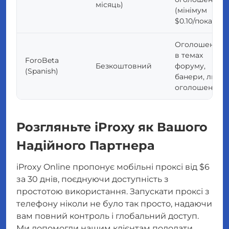
місяць)
(мінімум
$0.10/показ)
Оголошення
в темах
ForoBeta
Безкоштовний
форуму,
(Spanish)
банери, липкі
оголошення
Розгляньте iProxy як Вашого
Надійного Партнера
iProxy Online пропонує мобільні проксі від $6
за 30 днів, поєднуючи доступність з
простотою використання. Запускати проксі з
телефону ніколи не було так просто, надаючи
вам повний контроль і глобальний доступ.
Ми допомогли нашим клієнтам подолати