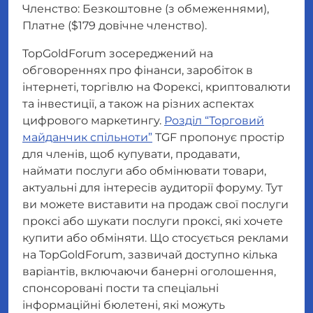
Членство: Безкоштовне (з обмеженнями),
Платне ($179 довічне членство).
TopGoldForum зосереджений на
обговореннях про фінанси, заробіток в
інтернеті, торгівлю на Форексі, криптовалюти
та інвестиції, а також на різних аспектах
цифрового маркетингу.
Розділ “Торговий
майданчик спільноти”
TGF пропонує простір
для членів, щоб купувати, продавати,
наймати послуги або обмінювати товари,
актуальні для інтересів аудиторії форуму. Тут
ви можете виставити на продаж свої послуги
проксі або шукати послуги проксі, які хочете
купити або обміняти. Що стосується реклами
на TopGoldForum, зазвичай доступно кілька
варіантів, включаючи банерні оголошення,
спонсоровані пости та спеціальні
інформаційні бюлетені, які можуть