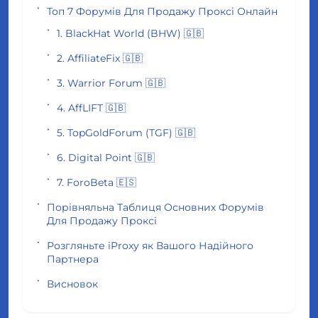
Топ 7 Форумів Для Продажу Проксі Онлайн
1. BlackHat World (BHW) 🇬🇧
2. AffiliateFix 🇬🇧
3. Warrior Forum 🇬🇧
4. AffLIFT 🇬🇧
5. TopGoldForum (TGF) 🇬🇧
6. Digital Point 🇬🇧
7. ForoBeta 🇪🇸
Порівняльна Таблиця Основних Форумів
Для Продажу Проксі
Розгляньте iProxy як Вашого Надійного
Партнера
Висновок