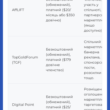
(обмежений),
участь у
AffLIFT
платний ($20/
спільноті,
місяць або $350
партнерський
довічно)
маркетплейс
(якщо
доступно)
Спільний
маркетплейс,
Безкоштовний
банерна
(обмежений),
TopGoldForum
реклама,
платний ($179
(TGF)
спонсорські
довічне
пости,
членство)
розсилки
тощо.
Розміщення
оголошень на
Безкоштовний
маркетплейсі,
(обмежений),
Digital Point
таргетовані
платний ($25/
оголошення