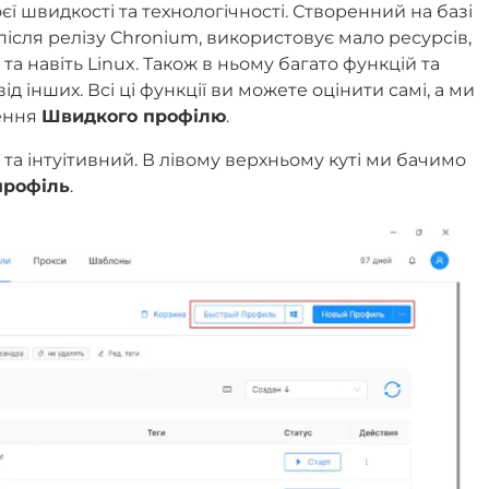
єї швидкості та технологічності. Створенний на базі
ісля релізу Chronium, використовує мало ресурсів,
а навіть Linux. Також в ньому багато функцій та
ід інших. Всі ці функції ви можете оцінити самі, а ми
рення
Швидкого профілю
.
 та інтуітивний. В лівому верхньому куті ми бачимо
профіль
.