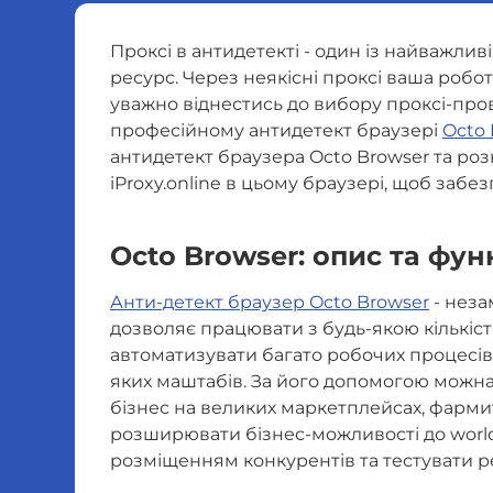
Проксі в антидетекті - один із найважлив
ресурс. Через неякісні проксі ваша робо
уважно віднестись до вибору проксі-про
професійному антидетект браузері
Octo 
антидетект браузера Octo Browser та роз
iProxy.online в цьому браузері, щоб заб
Octo Browser: опис та фун
Анти-детект браузер Octo Browser
- неза
дозволяє працювати з будь-якою кількіст
автоматизувати багато робочих процесів
яких маштабів. За його допомогою можна 
бізнес на великих маркетплейсах, фарми
розширювати бізнес-можливості до worldw
розміщенням конкурентів та тестувати р