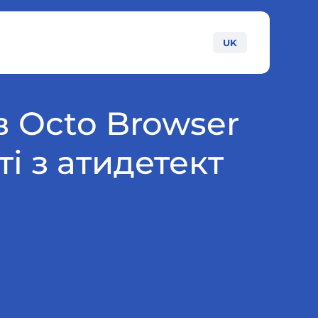
UK
в Octo Browser
і з атидетект