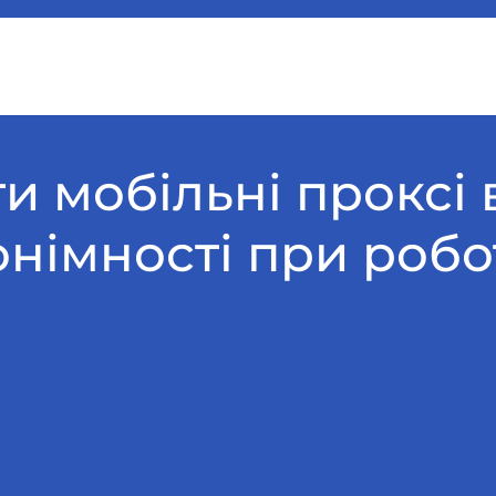
и мобільні проксі 
німності при робот