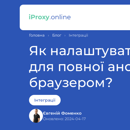
Головна
›
Блог
›
Інтеграції
Як налаштуват
для повної ано
браузером?
Інтеграції
Євгеній Фоменко
Оновлено: 2024-04-17