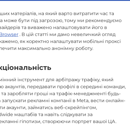
іших матеріалів, на який варто витратити час та
та може бути під загрозою, тому ми рекомендуємо
вайдерів та виважено налаштовувати його в
Browser
. В цій статті ми дамо невеличкий огляд
кажемо, як коректно налаштувати мобільні проксі
езпечити максимально анонімну роботу.
кціональність
мінний інструмент для арбітражу трафіку, який
ю акаунтів, передавати профілі в середині команди,
 та заробляти гроші на трафік-менеджменті будь-
запускати рекламні компанії в Meta, вести онлайн-
ти акаунти, займатись веб-скрейпінгом,
ide маштабів та навіть слідкувати за
екламні гіпотизи, створюючи портрет вашої ЦА.