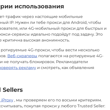
арии использования
ет-трафик через настоящие мобильные
ный IP. Нужен ли тебе прокси для Android, чтобы
зователя, или 4G-мобильный прокси для быстрых и
кси-сервисы идеально подойдут под задачу. Это
е критична высокая анонимность.
отируемые 4G-прокси, чтобы вести несколько
нов.
Веб-скраперы
полагаются на ротируемые 4G-
 и не получать блокировок. Рекламодатели
роверять рекламу
и смотреть, как объявления
Sellers
 iProxy
, мы проверяем его по восьми критериям.
читывать, покупая прокси у любого Trusted Seller: