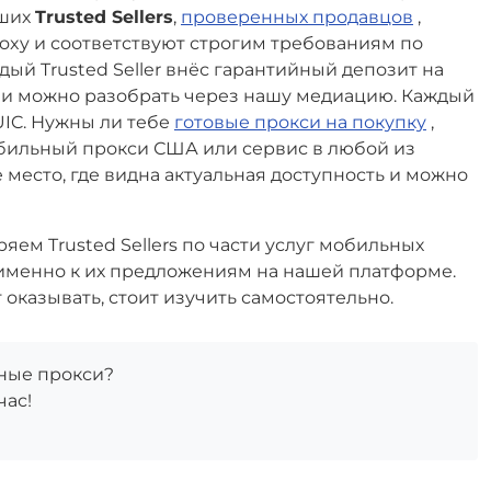
аших
Trusted Sellers
,
проверенных продавцов
,
roxy и соответствуют строгим требованиям по
дый Trusted Seller внёс гарантийный депозит на
ции можно разобрать через нашу медиацию. Каждый
IC. Нужны ли тебе
готовые прокси на покупку
,
бильный прокси США или сервис в любой из
 место, где видна актуальная доступность и можно
ем Trusted Sellers по части услуг мобильных
 именно к их предложениям на нашей платформе.
 оказывать, стоит изучить самостоятельно.
ные прокси?
час!