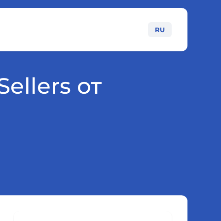
RU
ellers от