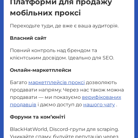
Платформи для продажу
мобільних проксі
Переходьте туди, де вже є ваша аудиторія.
Власний сайт
Повний контроль над брендом та
клієнтським досвідом. Ідеально для SEO.
Онлайн-маркетплейси
Багато
маркетплейсів проксі
дозволяють
продавати напряму. Через нас також можна
продавати — ми показуємо
верифікованих
продавців
і даємо доступ до
нашого чату
.
Форуми та ком’юніті
BlackHatWorld, Discord-групи для scraping.
Уникайте спаму, будуйте репутацію через