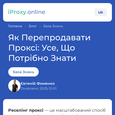
UK
Головна
›
Блог
›
База Знань
Як Перепродавати
Проксі: Усе, Що
Потрібно Знати
База Знань
Євгеній Фоменко
Оновлено: 2025-12-01
Реселінг проксі
— це масштабований спосіб