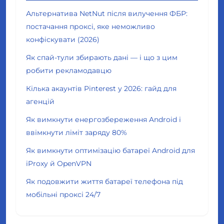
Альтернатива NetNut після вилучення ФБР:
постачання проксі, яке неможливо
конфіскувати (2026)
Як спай-тули збирають дані — і що з цим
робити рекламодавцю
Кілька акаунтів Pinterest у 2026: гайд для
агенцій
Як вимкнути енергозбереження Android і
ввімкнути ліміт заряду 80%
Як вимкнути оптимізацію батареї Android для
iProxy й OpenVPN
Як подовжити життя батареї телефона під
мобільні проксі 24/7