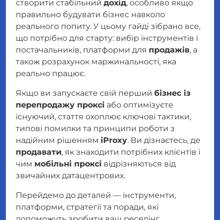
створити стабільний
дохід
, особливо якщо
правильно будувати бізнес навколо
реального попиту. У цьому гайді зібрано все,
що потрібно для старту: вибір інструментів і
постачальників, платформи для
продажів
, а
також розрахунок маржинальності, яка
реально працює.
Якщо ви запускаєте свій перший
бізнес із
перепродажу проксі
або оптимізуєте
існуючий, стаття охоплює ключові тактики,
типові помилки та принципи роботи з
надійним рішенням
iProxy
. Ви дізнаєтесь, де
продавати
, як знаходити потрібних клієнтів і
чим
мобільні проксі
відрізняються від
звичайних датацентрових.
Перейдемо до деталей — інструменти,
платформи, стратегії та поради, які
допоможуть зробити ваш реселінг