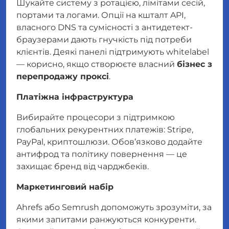
Шукайте систему з ротацією, лімітами сесій,
портами та логами. Опції на кшталт API,
власного DNS та сумісності з антидетект-
браузерами дають гнучкість під потреби
клієнтів. Деякі панелі підтримують whitelabel
— корисно, якщо створюєте власний
бізнес з
перепродажу проксі
.
Платіжна інфраструктура
Вибирайте процесори з підтримкою
глобальних рекурентних платежів: Stripe,
PayPal, криптошлюзи. Обов’язково додайте
антифрод та політику повернення — це
захищає бренд від чарджбеків.
Маркетинговий набір
Ahrefs або Semrush допоможуть зрозуміти, за
якими запитами ранжуються конкуренти.