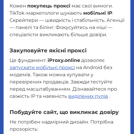
Кожен
покупець проксі
має свої вимоги.
TikTok-маркетологи шукають
мобільні IP
.
Скрейпери — швидкість і стабільність. Агенції
— панелі та білінг. Фокусуйтесь на ніші —
спеціалісти викликають більше довіри.
Закуповуйте якісні проксі
Це фундамент.
iProxy.online
дозволяє
запускати мобільні проксі
на Android без
модемів. Також можна купувати у
перевірених продавців. Завжди тестуйте
перед масштабуванням. Дізнавайтеся про
свіжість IP та наявність
виділених пулів
.
Побудуйте сайт, що викликає довіру
Не потрібен надмірний дизайн. Потрібна
прозорість: