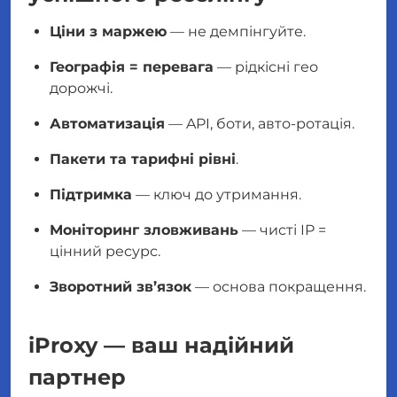
Ціни з маржею
— не демпінгуйте.
Географія = перевага
— рідкісні гео
дорожчі.
Автоматизація
— API, боти, авто-ротація.
Пакети та тарифні рівні
.
Підтримка
— ключ до утримання.
Моніторинг зловживань
— чисті IP =
цінний ресурс.
Зворотний зв’язок
— основа покращення.
iProxy — ваш надійний
партнер