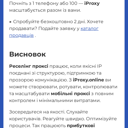
Почніть з 1 телефону або 100 —
iProxy
масштабується разом із вами.
▶️ Спробуйте безкоштовно 2 дні. Хочете
продавати? Подайте заявку у
каталог
продавців
.
Висновок
Реселінг проксі
працює, коли якісні IP
поєднані зі структурою, підтримкою та
прозорою комунікацією. З
iProxy.online
ви
можете створювати, ротувати, контролювати
та масштабувати
мобільні проксі
з повним
контролем і мінімальними витратами.
Зосередьтеся на якості. Слухайте
користувачів. Реагуйте швидко. Оптимізуйте
процеси. Так працюють
прибуткові