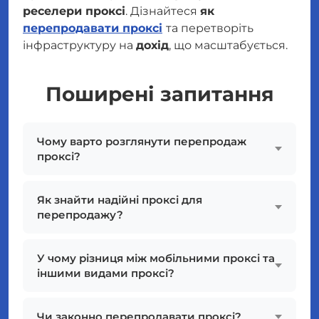
реселери проксі
. Дізнайтеся
як
перепродавати проксі
та перетворіть
інфраструктуру на
дохід
, що масштабується.
Поширені запитання
Чому варто розглянути перепродаж
проксі?
Як знайти надійні проксі для
перепродажу?
У чому різниця між мобільними проксі та
іншими видами проксі?
Чи законно перепродавати проксі?