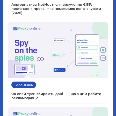
Альтернатива NetNut після вилучення ФБР:
постачання проксі, яке неможливо конфіскувати
(2026)
База Знань
Як спай-тули збирають дані — і що з цим робити
рекламодавцю